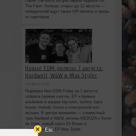
сцене The Block на фестивале Appetite On
The Farm. Конкурс открыт до 12 августа —
победителей ждут также VIP‑билеты и призы
от партнёров.
Новые EDM-релизы 7 августа:
Hardwell, W&W и Max Styler
сегодня в 13:08
Подборка New EDM Friday за 7 августа
собрала свежие синглы, EP и превью
альбомов в жанрах big room, techno, bass
house, melodic house и электронной поп-
музыки. В центре внимания — совместный
трек Hardwell и W&W, релизы MEDUZA с Kevin
de Vries, новый сингл Eli Brown и
Esc
шеститрековый EP Max Styler.