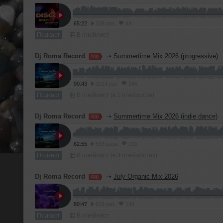
65:22
228 раз
48
Подкаст
В плейлист
Dj Roma Record
➝
Summertime Mix 2026 (progressive)
90:43
1014 раз
245
Подкаст
В плейлист (в 1 плейлисте)
Dj Roma Record
➝
Summertime Mix 2026 (indie dance)
62:55
533 раза
131
Подкаст
В плейлист (в 3 плейлистах)
Dj Roma Record
➝
July Organic Mix 2026
80:47
618 раз
148
Подкаст
В плейлист