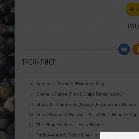
П
РАС
ТРЕК-ЛИСТ
Aerosoul - Rumors (Extended Mix)
01
Chanel - Dance (Fish & Chips Remix) (slow)
02
Studio B - I See Girls (Crazy) (Freemasons Remix)
03
Anton Powers & Rossko - Yellow Brick Road (E-Squi
04
The Shapeshifters - Lola's Theme
05
Paris Avenue ft. Robin One - In My Mind (Extended 
06