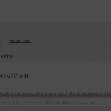
4
Упоминания
edit)
 3 (2017 edit)
очередь
Комментировать
</>
1:16:29
39
Скачать