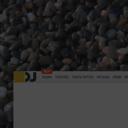
РАДИО
TOP100DJ
ЧАРТЫ HOT100
МУЗЫКА
ЛЮДИ
М