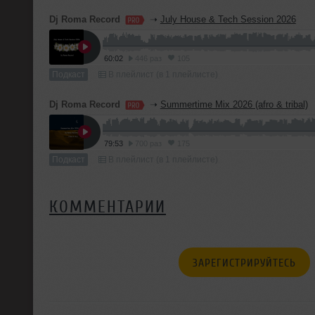
Dj Roma Record
➝
July House & Tech Session 2026
60:02
446 раз
105
Подкаст
В плейлист (в 1 плейлисте)
Dj Roma Record
➝
Summertime Mix 2026 (afro & tribal)
79:53
700 раз
175
Подкаст
В плейлист (в 1 плейлисте)
КОММЕНТАРИИ
ЗАРЕГИСТРИРУЙТЕСЬ