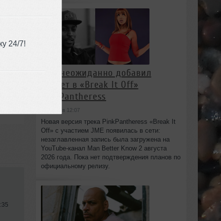
у 24/7!
JME неожиданно добавил
куплет в «Break It Off»
PinkPantheress
сегодня в 12:07
Новая версия трека PinkPantheress «Break It
Off» с участием JME появилась в сети:
незаглавленная запись была загружена на
YouTube-канал Man Better Know 2 августа
2026 года. Пока нет подтверждения планов по
официальному релизу.
:35