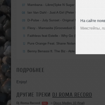
Mambana - Libre(Syke N Sugar RMX)
07
Ian Van Dahl - Just A Girl (Peter Luts Remix)
08
D-Pulse - July Sunset - Original Mix
На сайте поя
09
Flexy - Mamasita (Groovedust Club Mix)
Микстейпы, л
10
Faithless feat Estelle - Why Go (Hoxton Whores Su
11
Pure Orange Feat. Shane Nolan - Feel Alive (Scumf
12
Benny Benassi ft. The Biz - Able To Love (Extended 
13
ПОДРОБНЕЕ
Enjoy!
ДРУГИЕ ТРЕКИ
DJ ROMA RECORD
Dj Roma Record
➝
Disco Medley 10 (final)