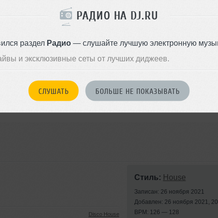
РАДИО НА DJ.RU
вился раздел
Радио
— слушайте лучшую электронную музык
айвы и эксклюзивные сеты от лучших диджеев.
-Sha Mix)
rog Remix)
СЛУШАТЬ
БОЛЬШЕ НЕ ПОКАЗЫВАТЬ
Full Mix)
Стиль:
House
Записан: 26 ноября 2021
Добавлен: 26 ноября 2021, 20
BPM: 126 — 128
Disco House