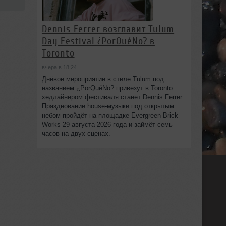
Dennis Ferrer возглавит Tulum
Day Festival ¿PorQuéNo? в
Toronto
вчера в 18:24
Днёвое мероприятие в стиле Tulum под
названием ¿PorQuéNo? привезут в Toronto:
хедлайнером фестиваля станет Dennis Ferrer.
Празднование house-музыки под открытым
небом пройдёт на площадке Evergreen Brick
Works 29 августа 2026 года и займёт семь
часов на двух сценах.