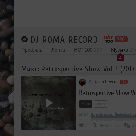
DJ ROMA RECORD
Профиль
Лента
HOT100
137
Музыка
25
4
Микс: Retrospective Show Vol 3 (2017 
Dj Roma Record
Retrospective Show Vol
Микс
House
00:00
В 
7
Добавить