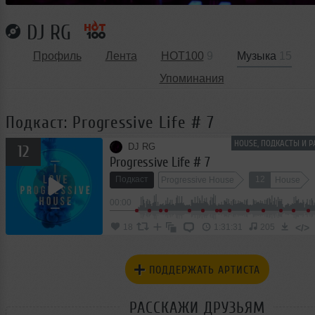
DJ RG
Профиль
Лента
HOT100
9
Музыка
15
Упоминания
Подкаст: Progressive Life # 7
HOUSE, ПОДКАСТЫ И 
DJ RG
12
Progressive Life # 7
Подкаст
12
Progressive House
House
00:00
</>
18
1:31:31
205
ПОДДЕРЖАТЬ АРТИСТА
РАССКАЖИ ДРУЗЬЯМ