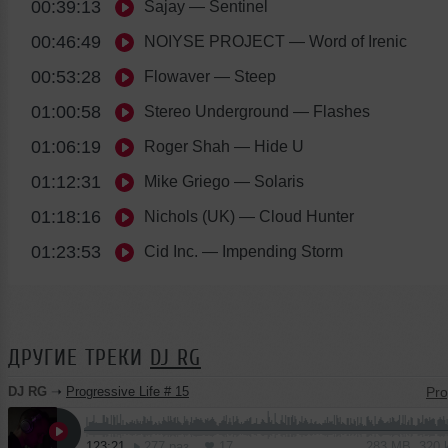
00:39:13
Sajay
— Sentinel
00:46:49
NOIYSE PROJECT
— Word of Irenic
00:53:28
Flowaver
— Steep
01:00:58
Stereo Underground
— Flashes
01:06:19
Roger Shah
— Hide U
01:12:31
Mike Griego
— Solaris
01:18:16
Nichols (UK)
— Cloud Hunter
01:23:53
Cid Inc.
— Impending Storm
ДРУГИЕ ТРЕКИ
DJ RG
DJ RG
➝
Progressive Life # 15
123:21
277 раз
17
283 MB, 320