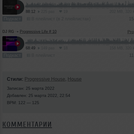
88:12
225 раз
19
202 MB, 320
Подкаст
В плейлист (в 2 плейлистах)
15
DJ RG
➝
Progressive Life # 10
68:49
149 раз
18
158 MB, 320
Подкаст
В плейлист
11
Стили:
Progressive House
,
House
Записан: 25 марта 2022
Добавлен: 25 марта 2022, 22:54
BPM: 122 — 125
КОММЕНТАРИИ