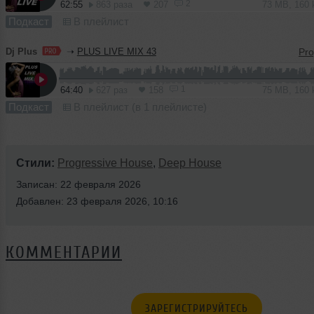
2
62:55
863 раза
207
73 MB, 160
Подкаст
В плейлист
Dj Plus
➝
PLUS LIVE MIX 43
1
64:40
627 раз
158
75 MB, 160
Подкаст
В плейлист (в 1 плейлисте)
Стили:
Progressive House
,
Deep House
Записан: 22 февраля 2026
Добавлен: 23 февраля 2026, 10:16
КОММЕНТАРИИ
ЗАРЕГИСТРИРУЙТЕСЬ