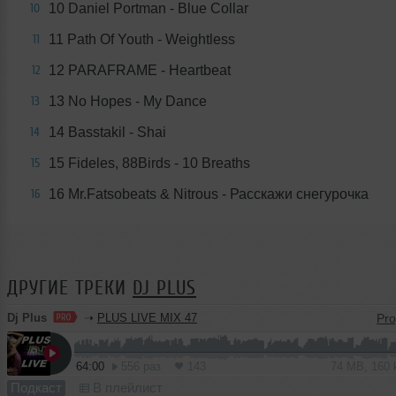
10 Daniel Portman - Blue Collar
10
11 Path Of Youth - Weightless
11
12 PARAFRAME - Heartbeat
12
13 No Hopes - My Dance
13
14 Basstakil - Shai
14
15 Fideles, 88Birds - 10 Breaths
15
16 Mr.Fatsobeats & Nitrous - Расскажи снегурочка
16
ДРУГИЕ ТРЕКИ
DJ PLUS
Dj Plus
➝
PLUS LIVE MIX 47
64:00
556 раз
143
74 MB, 160
Подкаст
В плейлист