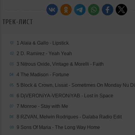
ТРЕК-ЛИСТ
1 Alaia & Gallo - Lipstick
01
2 D. Ramirez - Yeah Yeah
02
3 Nitrous Oxide, Vintage & Morelli - Faith
03
4 The Madison - Fortune
04
5 Block & Crown, Lissat - Sometimes On Monday Nu D
05
6 DjVERONiYA-VERONiYAB - Lost in Space
06
7 Monroe - Stay with Me
07
8 RZVAN, Melwin Rodrigues - Dalaba Radio Edit
08
9 Sons Of Maria - The Long Way Home
09