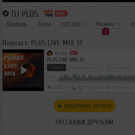
DJ PLUS
Профиль
Лента
HOT100
32
Музыка
58
У
1
Подкаст: PLUS LIVE MIX 37
Dj Plus
PLUS LIVE MIX 37
Подкаст
Progressive House
Deep House
00:00
</>
61
1:06:26
302
ПОДДЕРЖАТЬ АРТИСТА
РАССКАЖИ ДРУЗЬЯМ