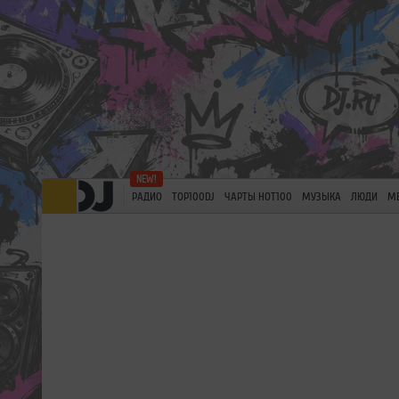
РАДИО
TOP100DJ
ЧАРТЫ HOT100
МУЗЫКА
ЛЮДИ
М