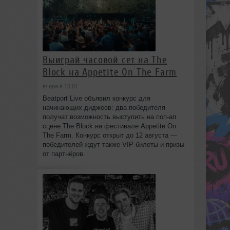
Выиграй часовой сет на The
Block на Appetite On The Farm
вчера в 16:01
Beatport Live объявил конкурс для
начинающих диджеев: два победителя
получат возможность выступить на поп‑ап
сцене The Block на фестивале Appetite On
The Farm. Конкурс открыт до 12 августа —
победителей ждут также VIP‑билеты и призы
от партнёров.