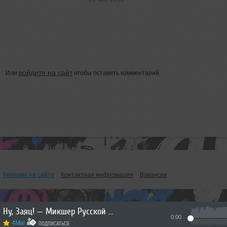
войдите на сайт
Или
чтобы оставить комментарий
Реклама на сайте
Контактная информация
Вакансии
Ну, Заяц! — Микшер Русской кибернетики 460 с Евгением Сваловым (4Mal) и Александром Киреевым (22.07.2026)
0:00
4Mal
ПОДПИСАТЬСЯ