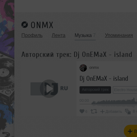
ONMX
Профиль
Лента
Музыка
7
Упоминания
Авторский трек: Dj OnEMaX - island
onmx
Dj OnEMaX - island
Авторский трек
Electro Hous
00:00
В 
6
Добавить
П