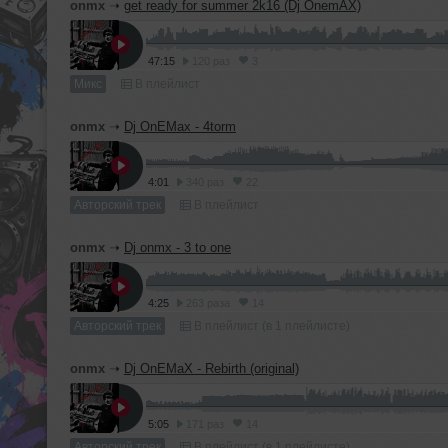
onmx
➝
get ready for summer 2k16 (Dj OnemAX)
47:15
120 раз
3
Микс
В плейлист
onmx
➝
Dj OnEMax - 4torm
4:01
340 раз
22
Авторский трек
В плейлист
onmx
➝
Dj onmx - 3 to one
4:25
263 раза
14
Авторский трек
В плейлист (в 1 плейлисте)
onmx
➝
Dj OnEMaX - Rebirth (original)
5:05
171 раз
14
Авторский трек
В плейлист (в 1 плейлисте)