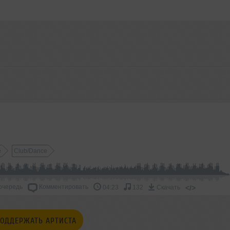
e
Club/Dance
очередь
Комментировать
</>
04:23
132
Скачать
ОДДЕРЖАТЬ АРТИСТА