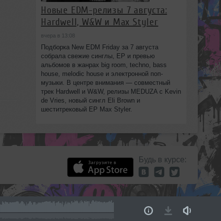
Новые EDM-релизы 7 августа:
Hardwell, W&W и Max Styler
вчера в 13:08
Подборка New EDM Friday за 7 августа
собрала свежие синглы, EP и превью
альбомов в жанрах big room, techno, bass
house, melodic house и электронной поп-
музыки. В центре внимания — совместный
трек Hardwell и W&W, релизы MEDUZA с Kevin
de Vries, новый сингл Eli Brown и
шеститрековый EP Max Styler.
Будь в курсе: