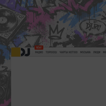
РАДИО
TOP100DJ
ЧАРТЫ HOT100
МУЗЫКА
ЛЮДИ
М