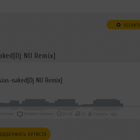
ВСЕЛИТ
aked[Dj NU Remix]
esias-naked[Dj NU Remix]
очередь
Комментировать
</>
04:34
19
Скачать
ОДДЕРЖАТЬ АРТИСТА