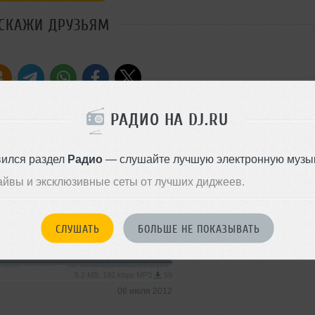
СКАЖИ ДРУЗЬЯМ
РАДИО НА DJ.RU
Стиль:
Electro House
вился раздел
Радио
— слушайте лучшую электронную музык
Добавлен: 17 декабря 2011, 2
айвы и эксклюзивные сеты от лучших диджеев.
СЛУШАТЬ
БОЛЬШЕ НЕ ПОКАЗЫВАТЬ
Dance
5.2 MB, 192 kbps MP3
59
08 июля 2012