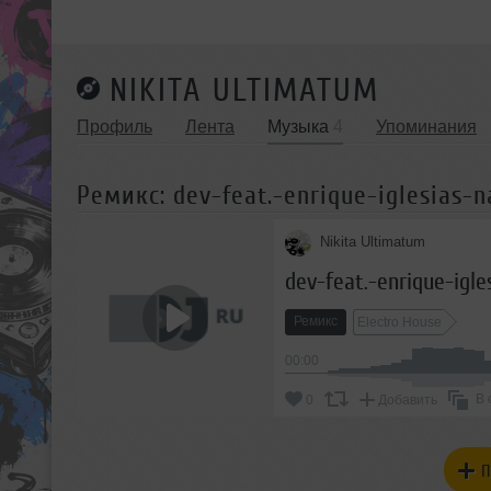
NIKITA ULTIMATUM
Профиль
Лента
Музыка
4
Упоминания
Ремикс: dev-feat.-enrique-iglesias-n
Nikita Ultimatum
dev-feat.-enrique-igl
Ремикс
Electro House
00:00
В 
0
Добавить
П