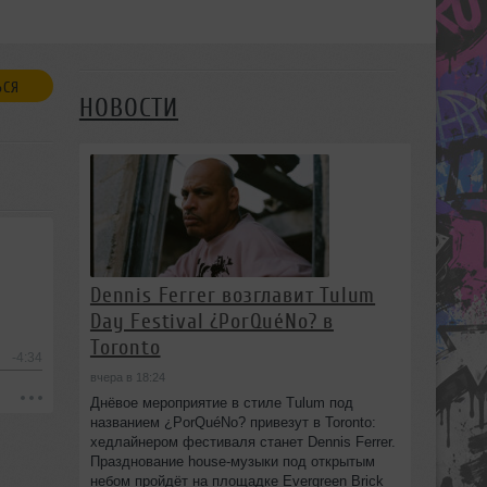
ЬСЯ
НОВОСТИ
Dennis Ferrer возглавит Tulum
Day Festival ¿PorQuéNo? в
Toronto
-4:34
вчера в 18:24
Днёвое мероприятие в стиле Tulum под
названием ¿PorQuéNo? привезут в Toronto:
хедлайнером фестиваля станет Dennis Ferrer.
Празднование house-музыки под открытым
небом пройдёт на площадке Evergreen Brick