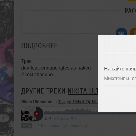
РАС
ПОДРОБНЕЕ
Трэк:
dev-feat.-enrique-iglesias-naked
На сайте поя
Всем спасибо.
Микстейпы, л
ДРУГИЕ ТРЕКИ
NIKITA ULTIMATUM
Nikita Ultimatum
➝
Tonight_Pitbull_Dj_NU_REMIX
3:45
52 раза
1
Микс
В плейлист (в 1 плейлисте)