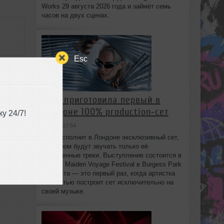
Works 29 августа 2026 года и займёт семь
часов на двух сценах.
Esc
HAAi приготовила первый в
Лондоне 100% production‑сет
у 24/7!
3:35
вчера в 17:54
HAAi исполнит в Лондоне эксклюзивный сет,
в котором будут звучать только её
собственные треки. Выступление состоится в
рамках Maiden Voyage Festival в Burgess Park
8 августа — это первый раз, когда артистка
полностью построит сет исключительно на
своей музыке.