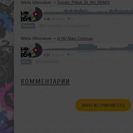
Nikita Ultimatum
➝
Tonight_Pitbull_Dj_NU_REMIX
3:45
38 раз
1
Ремикс
В плейлист (в 1 плейлисте)
Nikita Ultimatum
➝
dj NU Mary Cristmas
2:57
11 раз
2
Микс
В плейлист
КОММЕНТАРИИ
ЗАРЕГИСТРИРУЙТЕСЬ