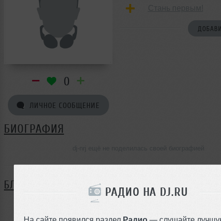
Стань первым!
ДОБАВИ
0
ЛИЧНОЕ СООБЩЕНИЕ
БИОГРАФИЯ
dj-nrj ещё не поделилась своей биографией
БЛОГ
РАДИО НА DJ.RU
Нет записей в блоге
На сайте появился раздел
Радио
— слушайте лучшу