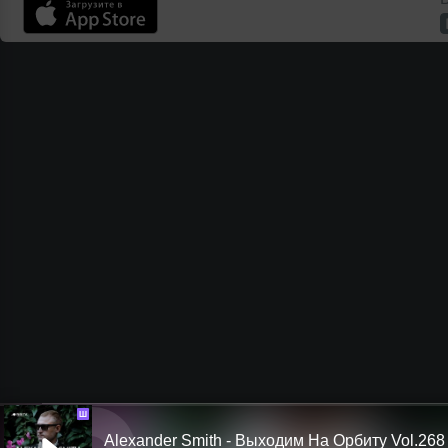
Ш
Alexander Smith - Выходим На Орбиту Vol.268