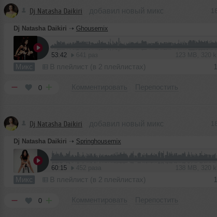
Dj Natasha Daikiri
добавил новый микс
1
Dj Natasha Daikiri
➝
Ghousemix
53:42
641 раз
123 MB, 320 
Микс
В плейлист (в 2 плейлистах)
Комментировать
Перепостить
0
Dj Natasha Daikiri
добавил новый микс
1
Dj Natasha Daikiri
➝
Springhousemix
60:15
452 раза
138 MB, 320 
Микс
В плейлист (в 2 плейлистах)
Комментировать
Перепостить
0