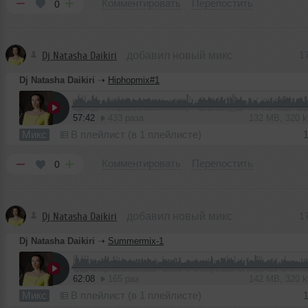
Комментировать
Перепостить
0
Dj Natasha Daikiri
добавил новый микс
1
Dj Natasha Daikiri
➝
Hiphopmix#1
57:42
433 раза
132 MB, 320 
Микс
В плейлист (в 1 плейлисте)
Комментировать
Перепостить
0
Dj Natasha Daikiri
добавил новый микс
1
Dj Natasha Daikiri
➝
Summermix-1
62:08
165 раз
142 MB, 320 
Микс
В плейлист (в 1 плейлисте)