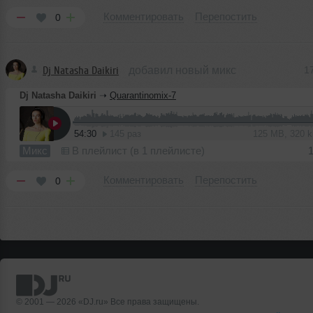
Комментировать
Перепостить
0
Dj Natasha Daikiri
добавил новый микс
1
Dj Natasha Daikiri
➝
Quarantinomix-7
54:30
145 раз
125 MB, 320 
Микс
В плейлист (в 1 плейлисте)
Комментировать
Перепостить
0
© 2001 — 2026 «DJ.ru» Все права защищены.