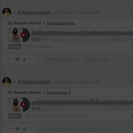
Dj Natasha Daikiri
добавил новый микс
1
Dj Natasha Daikiri
➝
Springtrancemix
62:53
126 раз
144 MB, 320 
Микс
В плейлист
Комментировать
Перепостить
0
Dj Natasha Daikiri
добавил новый микс
1
Dj Natasha Daikiri
➝
Summermix-4
50:51
227 раз
117 MB, 320 
Микс
В плейлист (в 1 плейлисте)
Комментировать
Перепостить
0