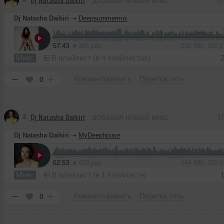
Dj Natasha Daikiri
добавил новый микс
2
Dj Natasha Daikiri
➝
Deepsummermix
57:43
395 раз
132 MB, 320 
Микс
В плейлист (в 4 плейлистах)
Комментировать
Перепостить
0
Dj Natasha Daikiri
добавил новый микс
1
Dj Natasha Daikiri
➝
MyDeephouse
62:53
420 раз
144 MB, 320 
Микс
В плейлист (в 1 плейлисте)
Комментировать
Перепостить
0