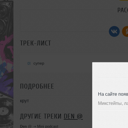
РАС
ТРЕК-ЛИСТ
супер
01
ПОДРОБНЕЕ
На сайте поя
крут
Микстейпы, л
ДРУГИЕ ТРЕКИ
DEN @
Den @
➝
Mini podcast