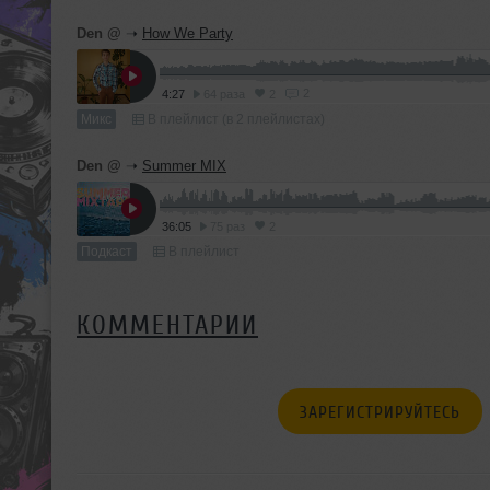
Den @
➝
How We Party
2
4:27
64 раза
2
Микс
В плейлист (в 2 плейлистах)
Den @
➝
Summer MIX
36:05
75 раз
2
Подкаст
В плейлист
КОММЕНТАРИИ
ЗАРЕГИСТРИРУЙТЕСЬ