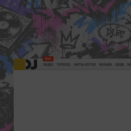
РАДИО
TOP100DJ
ЧАРТЫ HOT100
МУЗЫКА
ЛЮДИ
М