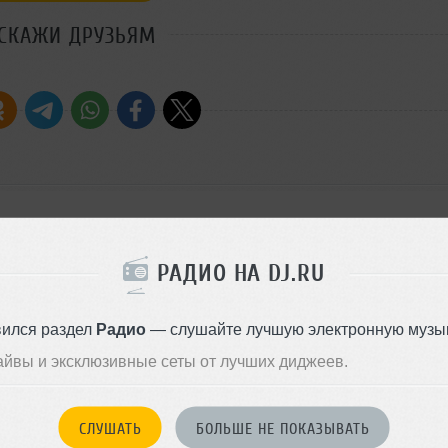
СКАЖИ ДРУЗЬЯМ
РАДИО НА DJ.RU
вился раздел
Радио
— слушайте лучшую электронную музык
айвы и эксклюзивные сеты от лучших диджеев.
Стиль:
House
Записан: 18 августа 2014
Добавлен: 18 августа 2014, 18
СЛУШАТЬ
БОЛЬШЕ НЕ ПОКАЗЫВАТЬ
BPM: 129
House