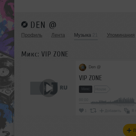
DEN @
Профиль
Лента
Музыка
21
Упоминания
Микс: VIP ZONE
Den @
VIP ZONE
Микс
House
00:00
В 
1
Добавить
П