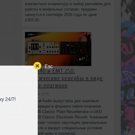
компактную клавиатуру и набор разъёмов для
работы в мобильных сетапах; продажи
начнутся в сентябре 2026 года по цене
£303.00.
Esc
EMT 140 и EMT 250:
классические ревербы в виде
native‑плагинов
сегодня в 13:01
у 24/7!
Universal Audio выпустила две знаковые
реверберации в формате native‑плагинов:
EMT 140 Classic Plate Reverberator и UAD
EMT 250 Classic Electronic Reverb. Компания
предлагает точную эмуляцию оригинальных
:47
устройств и вводит специальные условия
стартовой цены и подписки.