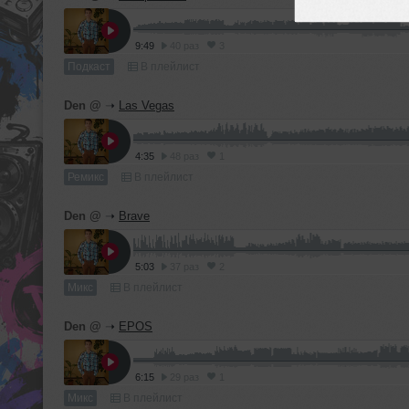
9:49
40 раз
3
Подкаст
В плейлист
Den @
➝
Las Vegas
4:35
48 раз
1
Ремикс
В плейлист
Den @
➝
Brave
5:03
37 раз
2
Микс
В плейлист
Den @
➝
EPOS
6:15
29 раз
1
Микс
В плейлист