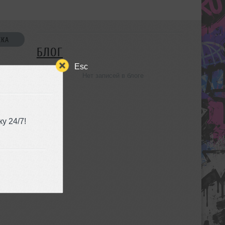
СКА
БЛОГ
Esc
Нет записей в блоге
УЗЬЯ
у 24/7!