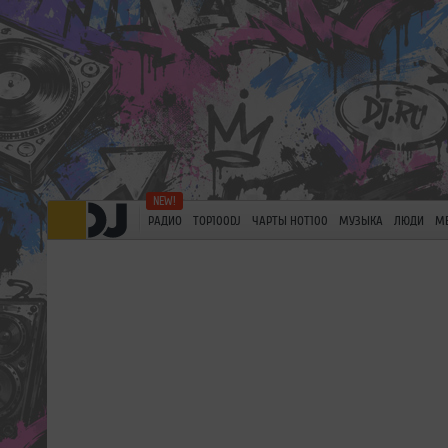
РАДИО
TOP100DJ
ЧАРТЫ HOT100
МУЗЫКА
ЛЮДИ
М