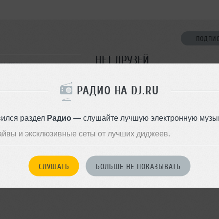
ПОДПИ
НЕТ ДРУЗЕЙ
емиртау
Стань первым!
РАДИО НА DJ.RU
ДОБАВИТЬ В ДР
вился раздел
Радио
— слушайте лучшую электронную музык
айвы и эксклюзивные сеты от лучших диджеев.
СЛУШАТЬ
БОЛЬШЕ НЕ ПОКАЗЫВАТЬ