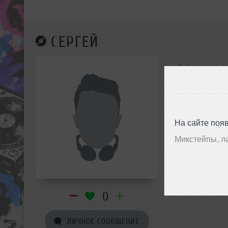
СЕРГЕЙ
Казахстан, Т
На сайте поя
Микстейпы, л
0
ЛИЧНОЕ СООБЩЕНИЕ