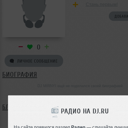
Стань первым!
ДОБАВИ
0
ЛИЧНОЕ СООБЩЕНИЕ
БИОГРАФИЯ
DJ MIRNYI ещё не поделился своей биографией
БЛОГ
РАДИО НА DJ.RU
Нет записей в блоге
На сайте появился раздел
Радио
— слушайте лучшу