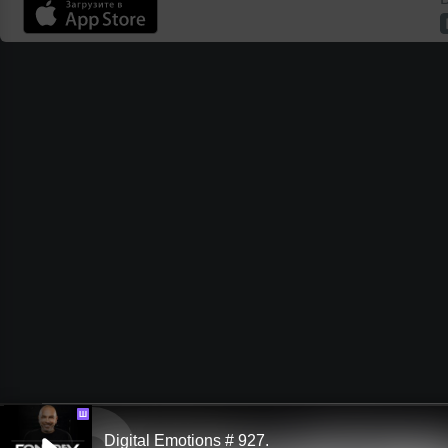
Ш
Digital Emotions # 927.