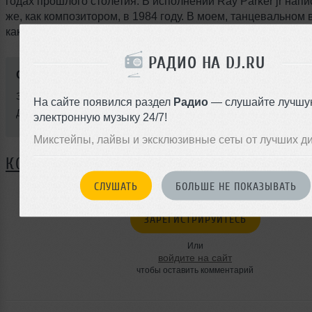
годах прошлого столетия. В исполнении Ray Parker jr нап
же, как композитором, в 1984 году. В моем, танцевальном 
как он вам =)
РАДИО НА DJ.RU
Стиль:
Techno
Записан: 04 февраля 2017
На сайте появился раздел
Радио
— слушайте лучшу
Добавлен: 08 февраля 2017, 22:55
электронную музыку 24/7!
Микстейпы, лайвы и эксклюзивные сеты от лучших д
КОММЕНТАРИИ
СЛУШАТЬ
БОЛЬШЕ НЕ ПОКАЗЫВАТЬ
ЗАРЕГИСТРИРУЙТЕСЬ
Или
войдите на сайт
чтобы оставить комментарий