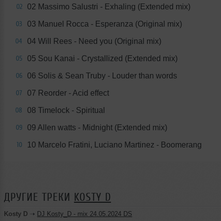
02 Massimo Salustri - Exhaling (Extended mix)
02
03 Manuel Rocca - Esperanza (Original mix)
03
04 Will Rees - Need you (Original mix)
04
05 Sou Kanai - Crystallized (Extended mix)
05
06 Solis & Sean Truby - Louder than words
06
07 Reorder - Acid effect
07
08 Timelock - Spiritual
08
09 Allen watts - Midnight (Extended mix)
09
10 Marcelo Fratini, Luciano Martinez - Boomerang
10
ДРУГИЕ ТРЕКИ
KOSTY D
Kosty D
➝
DJ Kosty_D - mix 24.05.2024 DS