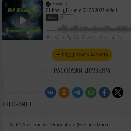
Kosty D
DJ Kosty_D - mix 03.06.2023 side 1
Микс
Trance
00:00
</>
5
58:37
187
ПОДДЕРЖАТЬ АРТИСТА
РАССКАЖИ ДРУЗЬЯМ
ТРЕК-ЛИСТ
01 Arctic moon - Dragonborn (Extended mix)
01