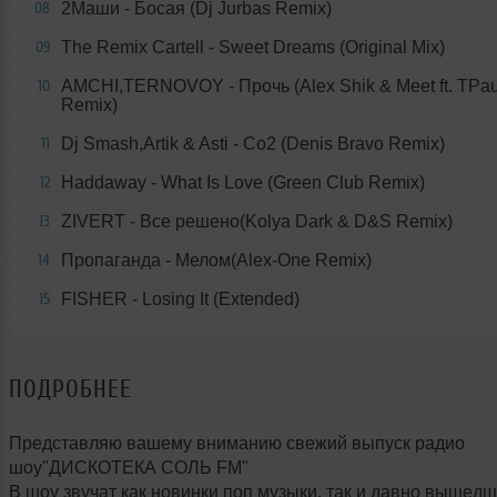
2Маши - Босая (Dj Jurbas Remix)
08
The Remix Cartell - Sweet Dreams (Original Mix)
09
AMCHI,TERNOVOY - Прочь (Alex Shik & Meet ft. TPau
10
Remix)
Dj Smash,Artik & Asti - Co2 (Denis Bravo Remix)
11
Haddaway - What Is Love (Green Club Remix)
12
ZIVERT - Все решено(Kolya Dark & D&S Remix)
13
Пропаганда - Мелом(Alex-One Remix)
14
FISHER - Losing It (Extended)
15
ПОДРОБНЕЕ
Представляю вашему вниманию свежий выпуск радио
шоу"ДИСКОТЕКА СОЛЬ FM"
В шоу звучат как новинки поп музыки, так и давно вышедш