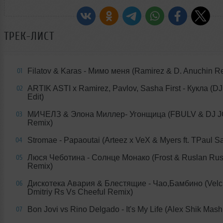
ТРЕК-ЛИСТ
Filatov & Karas - Мимо меня (Ramirez & D. Anuchin R
01
ARTIK ASTI x Ramirez, Pavlov, Sasha First - Кукла (D
02
Edit)
МИЧЕЛЗ & Элона Миллер- Угонщица (FBULV & DJ 
03
Remix)
Stromae - Papaoutai (Arteez x VeX & Myers ft. TPaul S
04
Люся Чеботина - Солнце Монако (Frost & Ruslan Ru
05
Remix)
Дискотека Авария & Блестящие - Чао,Бамбино (Velc
06
Dmitriy Rs Vs Cheeful Remix)
Bon Jovi vs Rino Delgado - It's My Life (Alex Shik Mas
07