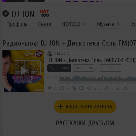
DJ JON
Профиль
Лента
HOT100
10
Музыка
80
У
Радио-шоу: DJ JON - Дискотека Соль FM(07
DJ JON
DJ JON - Дискотека Соль FM(07.04.2023)
Радио-шоу
Dance-Pop
Club/Dance
00:00
</>
18
52:05
85
ПОДДЕРЖАТЬ АРТИСТА
РАССКАЖИ ДРУЗЬЯМ