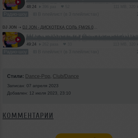
48:24
396 раз
52
111 MB, 320
Радио-шоу
В плейлист (в 3 плейлистах)
DJ JON
➝
DJ JON - ДИСКОТЕКА СОЛЬ FM(26.07.2023)
49:24
262 раза
33
113 MB, 320
Радио-шоу
В плейлист (в 3 плейлистах)
Стили:
Dance-Pop
,
Club/Dance
Записан: 07 апреля 2023
Добавлен: 12 июля 2023, 23:10
КОММЕНТАРИИ