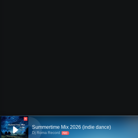
П
Summertime Mix 2026 (indie dance)
Dj Roma Record