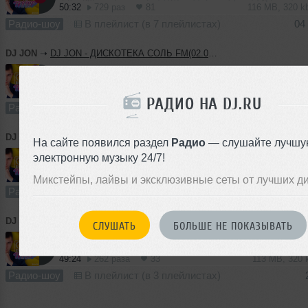
50:32
729 раз
81
116 MB, 320 
Радио-шоу
В плейлист (в 7 плейлистах)
04
DJ JON
➝
DJ JON - ДИСКОТЕКА СОЛЬ FM(02.08.2023)
50:53
500 раз
72
116 MB, 320 
РАДИО НА DJ.RU
Радио-шоу
В плейлист (в 3 плейлистах)
02
DJ JON
➝
DJ JON - ДИСКОТЕКА СОЛЬ FM(28.07.2023)
На сайте появился раздел
Радио
— слушайте лучшу
электронную музыку 24/7!
48:24
396 раз
52
111 MB, 320
Микстейпы, лайвы и эксклюзивные сеты от лучших д
Радио-шоу
В плейлист (в 3 плейлистах)
DJ JON
➝
DJ JON - ДИСКОТЕКА СОЛЬ FM(26.07.2023)
СЛУШАТЬ
БОЛЬШЕ НЕ ПОКАЗЫВАТЬ
49:24
262 раза
33
113 MB, 320
Радио-шоу
В плейлист (в 3 плейлистах)