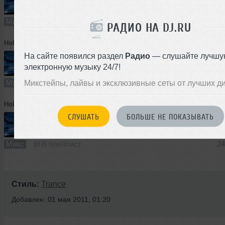
60:50
6 раз
1
56 MB, 320
Микс
В плейлист
РАДИО НА DJ.RU
Holland.
➝
DJ Holland-Night Flight (08.05.11)
На сайте появился раздел
Радио
— слушайте лучшу
электронную музыку 24/7!
64:57
3 раза
0
59 MB, 320
Микс
Микстейпы, лайвы и эксклюзивные сеты от лучших д
В плейлист
Holland.
➝
DJ Holland-Night Flight (24.04.11)
СЛУШАТЬ
БОЛЬШЕ НЕ ПОКАЗЫВАТЬ
64:47
1 раз
0
59 MB, 320
Микс
В плейлист
24
Стиль:
Trance
Добавлен: 01 мая 2011, 01:20