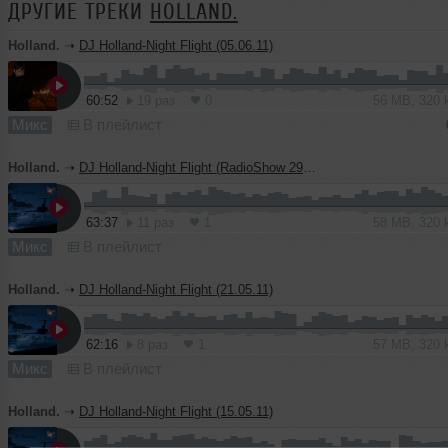
ДРУГИЕ ТРЕКИ
HOLLAND.
Holland.
➝
DJ Holland-Night Flight (05.06.11)
60:52
19 раз
0
56 MB, 320
Микс
В плейлист
Holland.
➝
DJ Holland-Night Flight (RadioShow 29.05.11)
63:37
11 раз
1
58 MB, 320
Микс
В плейлист
Holland.
➝
DJ Holland-Night Flight (21.05.11)
62:16
8 раз
1
57 MB, 320
Микс
В плейлист
Holland.
➝
DJ Holland-Night Flight (15.05.11)