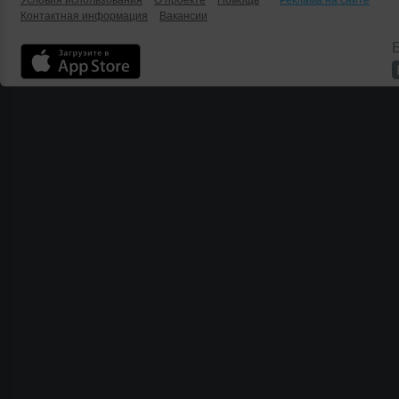
Условия использования
О проекте
Помощь
Реклама на сайте
Контактная информация
Вакансии
Б