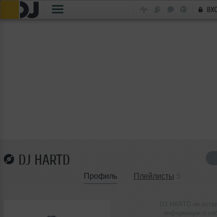
ВХ
DJ HARTD
Профиль
Плейлисты
5
DJ HARTD не оста
информации о се