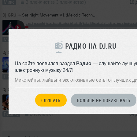
Микс
В плейлист (в 3 плейлистах)
18 
Dj GRU
➝
Set Night Movement V1 (Melodic Techno, Progressive house)
62:31
229 раз
19
57 MB, 128
Микс
В плейлист (в 1 плейлисте)
18 
РАДИО НА DJ.RU
Dj GRU
➝
Green Velvet, Claude VonStroke, Get Real — Jolean ( MASH UP, Remix)
На сайте появился раздел
Радио
— слушайте лучшу
5:43
452 раза
18
5.2 MB, 128
электронную музыку 24/7!
Ремикс
В плейлист (в 2 плейлистах)
04 
Микстейпы, лайвы и эксклюзивные сеты от лучших д
Dj GRU
➝
Omma POLKJA (Remix, MASH-UP)
СЛУШАТЬ
БОЛЬШЕ НЕ ПОКАЗЫВАТЬ
5:06
260 раз
6
4.7 MB, 12
Ремикс
В плейлист
04 