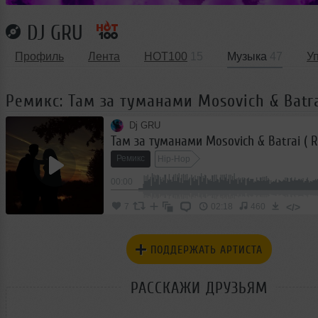
DJ GRU
Профиль
Лента
HOT100
15
Музыка
47
У
Ремикс: Там за туманами Mosovich & Batra
Dj GRU
Там за туманами Mosovich & Batrai ( R
Ремикс
Hip-Hop
00:00
</>
7
02:18
460
ПОДДЕРЖАТЬ АРТИСТА
РАССКАЖИ ДРУЗЬЯМ