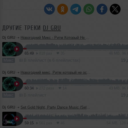
ДРУГИЕ ТРЕКИ
DJ GRU
Dj GRU
➝
Новогодний Микс - Ритм Который Не Оставит Равнодушным 2
65:49
818 раз
35
46 MB, 96
Микс
В плейлист (в 6 плейлистах)
19 
Dj GRU
➝
Новогодний микс, Ритм который не оставит равнодушным
60:34
272 раза
14
43 MB, 96
Микс
В плейлист
19 
Dj GRU
➝
Set Gold Night, Party Dance Music (Selected Hip-Hop & RnB Remix, CLUB House)
59:15
561 раз
46
54 MB, 128