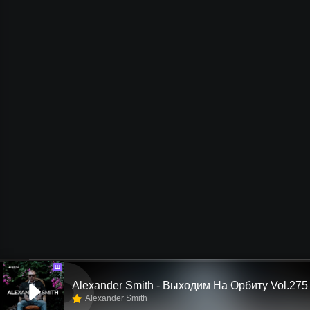
Ш
Alexander Smith - Выходим На Орбиту Vol.275
Alexander Smith