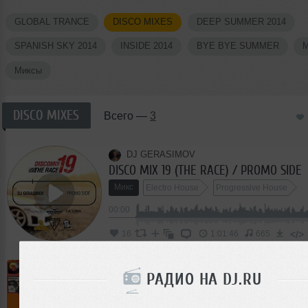
GLOBAL TRANCE
DISCO MIXES
DEEP SUMMER 2014
SPANISH SKY 2014
INSIDE 2014
BYE BYE SUMMER
M
Миксы
DISCO MIXES
Всего —
3
DJ GERASIMOV
DISCO MIX 19 (THE RACE) / PROMO SIDE
Микс
Electro House
Progressive House
00:00
</>
16
1:01:46
665
DJ GERASIMOV
РАДИО НА DJ.RU
DISCO MIX 18 (Record Side)
Микс
House
Electro House