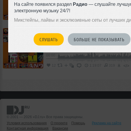
На сайте появился раздел
Радио
— слушайте лучшу
00:00
электронную музыку 24/7!
</>
12
1:19:13
386
Микстейпы, лайвы и эксклюзивные сеты от лучших д
DJ GERASIMOV
DISCO MIX 18 (La Luna Side)
СЛУШАТЬ
БОЛЬШЕ НЕ ПОКАЗЫВАТЬ
Микс
House
Progressive House
00:00
</>
12
1:19:07
319
© 2001 — 2026 «DJ.ru» Все права защищены.
Условия использования
О проекте
Помощь
Реклама на сайте
Контактная информация
Вакансии