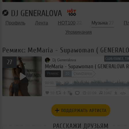
DJ GENERALOVA
Профиль
Лента
HOT100
22
Музыка
27
П
Упоминания
Ремикс: MeMaria - Supawoman ( GENERALO
CLUB/DANCE, ТР
Dj Generalova
27
MeMaria - Supawoman ( GENERALOVA R
Ремикс
10
Club/Dance
00:00
</>
50
03:09
1042
ПОДДЕРЖАТЬ АРТИСТА
РАССКАЖИ ДРУЗЬЯМ