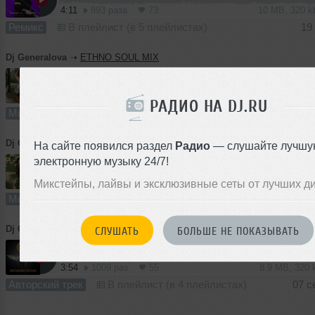
4:11
893 раза
73
10 MB, 320 
Ремикс
В плейлист (в 5 плейлистах)
19
Dj Generalova
➝
ETHNO SOUL MIX
1
57:16
647 раз
31
52 MB, 128
РАДИО НА DJ.RU
Микс
В плейлист (в 3 плейлистах)
Dj Generalova
➝
Mystic Night Mix01
На сайте появился раздел
Радио
— слушайте лучшу
электронную музыку 24/7!
52:28
632 раза
50
120 MB, 320
Микстейпы, лайвы и эксклюзивные сеты от лучших д
Микс
В плейлист (в 2 плейлистах)
2
Dj Generalova
➝
Breaking Down
СЛУШАТЬ
БОЛЬШЕ НЕ ПОКАЗЫВАТЬ
3:54
1009 раз
55
8.9 MB, 320
Авторский трек
В плейлист (в 4 плейлистах)
07 с