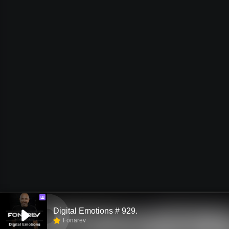
Ш
Digital Emotions # 929.
Fonarev