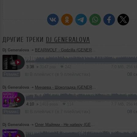
ДРУГИЕ ТРЕКИ
DJ GENERALOVA
Dj Generalova
➝
BEARWOLF - Godzilla (GENERALOVA&PSPROJECT)Remix
3:38
3147 раз
242
7.0 MB, 256 
Ремикс
В плейлист (в 9 плейлистах)
08 с
Dj Generalova
➝
Минаева - Шоколадка (GENERALOVA&PSPROJECT)Remix
4:10
1403 раза
114
7.7 MB, 256 
Ремикс
В плейлист (в 7 плейлистах)
08 с
Dj Generalova
➝
Олег Майями - Не наберу (GENERALOVA & PSPROJECT) REMIX