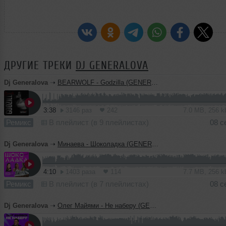
ДРУГИЕ ТРЕКИ
DJ GENERALOVA
Dj Generalova
➝
BEARWOLF - Godzilla (GENERALOVA&PSPROJECT)Remix
3:38
3146 раз
242
7.0 MB, 256 
Ремикс
В плейлист (в 9 плейлистах)
08 с
Dj Generalova
➝
Минаева - Шоколадка (GENERALOVA&PSPROJECT)Remix
4:10
1403 раза
114
7.7 MB, 256 
Ремикс
В плейлист (в 7 плейлистах)
08 с
Dj Generalova
➝
Олег Майями - Не наберу (GENERALOVA & PSPROJECT) REMIX