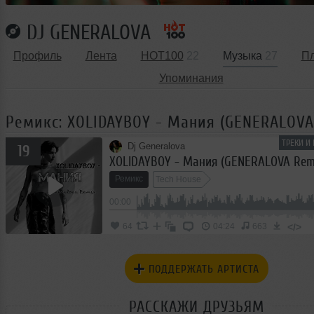
DJ GENERALOVA
Профиль
Лента
HOT100
22
Музыка
27
П
Упоминания
Ремикс: XOLIDAYBOY - Мания (GENERALOVA
ТРЕКИ И
Dj Generalova
19
XOLIDAYBOY - Мания (GENERALOVA Rem
Ремикс
Tech House
00:00
</>
64
04:24
663
ПОДДЕРЖАТЬ АРТИСТА
РАССКАЖИ ДРУЗЬЯМ