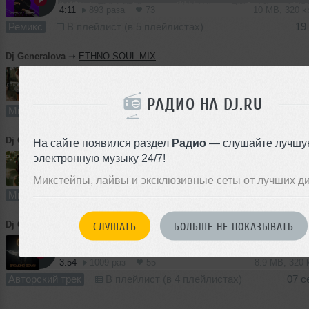
4:11
893 раза
73
10 MB, 320 
Ремикс
В плейлист (в 5 плейлистах)
19
Dj Generalova
➝
ETHNO SOUL MIX
1
57:16
647 раз
31
52 MB, 128
РАДИО НА DJ.RU
Микс
В плейлист (в 3 плейлистах)
Dj Generalova
➝
Mystic Night Mix01
На сайте появился раздел
Радио
— слушайте лучшу
электронную музыку 24/7!
52:28
632 раза
50
120 MB, 320
Микстейпы, лайвы и эксклюзивные сеты от лучших д
Микс
В плейлист (в 2 плейлистах)
2
Dj Generalova
➝
Breaking Down
СЛУШАТЬ
БОЛЬШЕ НЕ ПОКАЗЫВАТЬ
3:54
1009 раз
55
8.9 MB, 320
Авторский трек
В плейлист (в 4 плейлистах)
07 с