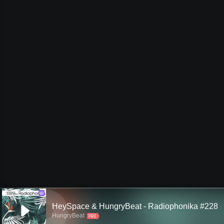
Ш
HeySpace & HungryBeat - Radiophonika #228
HungryBeat