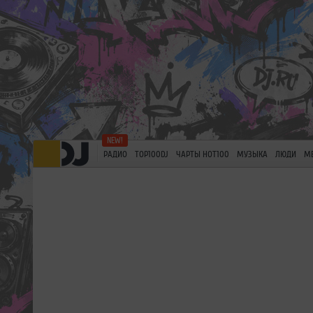
РАДИО
TOP100DJ
ЧАРТЫ HOT100
МУЗЫКА
ЛЮДИ
М