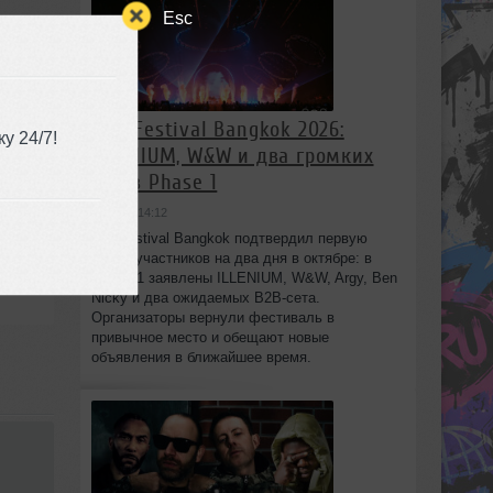
Esc
808 Festival Bangkok 2026:
у 24/7!
h_-
ILLENIUM, W&W и два громких
B2B в Phase 1
вчера в 14:12
808 Festival Bangkok подтвердил первую
волну участников на два дня в октябре: в
Phase 1 заявлены ILLENIUM, W&W, Argy, Ben
Nicky и два ожидаемых B2B-сета.
Организаторы вернули фестиваль в
привычное место и обещают новые
объявления в ближайшее время.