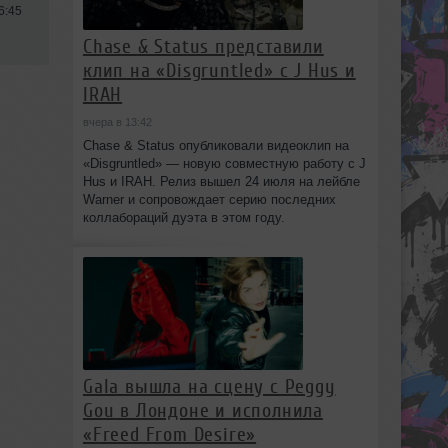
6:45
Chase & Status представили
клип на «Disgruntled» с J Hus и
IRAH
вчера в 13:42
Chase & Status опубликовали видеоклип на
«Disgruntled» — новую совместную работу с J
Hus и IRAH. Релиз вышел 24 июля на лейбле
Warner и сопровождает серию последних
коллабораций дуэта в этом году.
Gala вышла на сцену с Peggy
Gou в Лондоне и исполнила
«Freed From Desire»