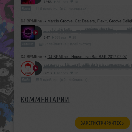
72:56
351 раз
10
Лайв
В плейлист (в 2 плейлистах)
DJ BPMline
➝
Marcio Groove, Cat Dealers, Flexit, Groove Delight - Calabria 2017 (DJ BPM
5:47
335 раз
28
Ремикс
В плейлист (в 2 плейлистах)
DJ BPMline
➝
DJ BPMline - House Live Bar B&K 2017-02-07
86:13
187 раз
12
Лайв
В плейлист (в 2 плейлистах)
КОММЕНТАРИИ
ЗАРЕГИСТРИРУЙТЕСЬ