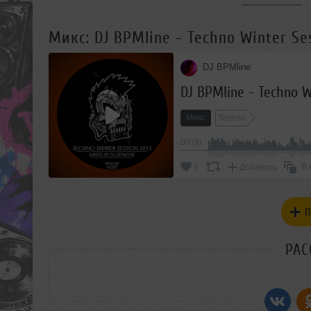
Микс: DJ BPMline - Techno Winter Se
DJ BPMline
DJ BPMline - Techno W
Микс
Techno
00:00
В 
2
Добавить
П
РАС