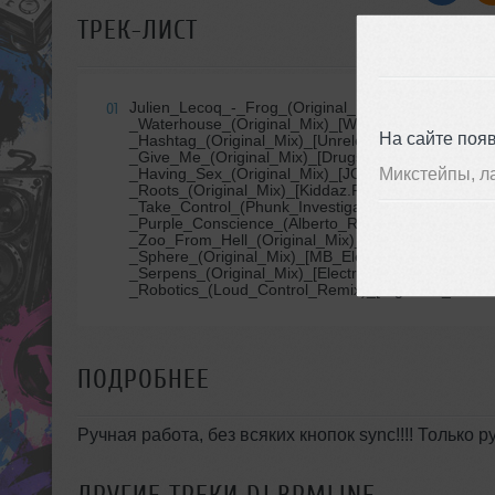
ТРЕК-ЛИСТ
Julien_Lecoq_-_Frog_(Original_Mix)_[Turning_Wh
01
_Waterhouse_(Original_Mix)_[Whartone_Records]&
На сайте поя
_Hashtag_(Original_Mix)_[Unreleased]Lutzenkir
_Give_Me_(Original_Mix)_[Drugstore_Records]Ales
Микстейпы, л
_Having_Sex_(Original_Mix)_[JOOF_Recordings]&n
_Roots_(Original_Mix)_[Kiddaz.FM]Eddie_Amador,_
_Take_Control_(Phunk_Investigation_Remix)_[Phun
_Purple_Conscience_(Alberto_Ruiz_Remix)_[Gramo
_Zoo_From_Hell_(Original_Mix)_ [INLAB_Underground
_Sphere_(Original_Mix)_[MB_Elektronics]&nbsp;Vic
_Serpens_(Original_Mix)_[Electric_Ballroom]&nbs
_Robotics_(Loud_Control_Remix)_[Digiment_Recor
ПОДРОБНЕЕ
Ручная работа, без всяких кнопок sync!!!! Только р