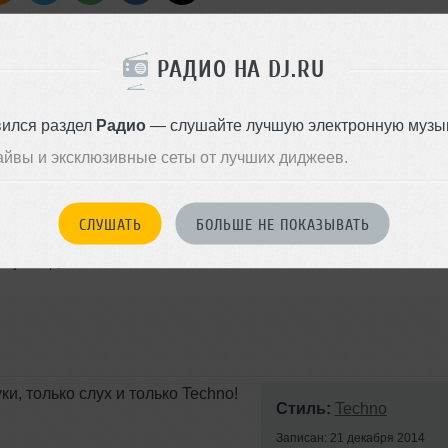
РАДИО НА DJ.RU
eel_Records]Ben_Coda_-
nbsp;Boris_Brejcha_-
вился раздел
Радио
— слушайте лучшую электронную музык
chen,_Elmute_-_Wake_Up_(Elmute_Remix)_[ODN_Records]&nbsp;Breec
sandro_Spaiani_-
айвы и эксклюзивные сеты от лучших диджеев.
bsp;Holgi_Star_-
Phunk_Investigation,_Dany_Cohiba_-
k_Traxx]&nbsp;Miguel_Bastida,_Robert_Guerrero,_Alberto_Ruiz_-
la.Rec]&nbsp;Hell_Driver,_Animals_In_Cage_-
]Filterheadz_-_Alive_(Original_Mix)_[Bitten]Filterheadz_-
СЛУШАТЬ
БОЛЬШЕ НЕ ПОКАЗЫВАТЬ
tor_Ruiz_-
p;Sound_Concept,_Loud_Control_-
ds]&nbsp;
уки, только слух и только Techno!
Стиль:
Techno
Записан: 21 декабря 2014