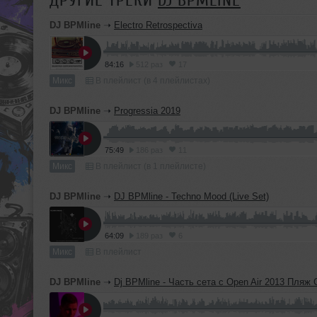
ДРУГИЕ ТРЕКИ
DJ BPMLINE
DJ BPMline
➝
Electro Retrospectiva
84:16
512 раз
17
Микс
В плейлист (в 4 плейлистах)
DJ BPMline
➝
Progressia 2019
75:49
186 раз
11
Микс
В плейлист (в 1 плейлисте)
DJ BPMline
➝
DJ BPMline - Techno Mood (Live Set)
64:09
189 раз
6
Микс
В плейлист
DJ BPMline
➝
Dj BPMline - Часть сета с Open Air 2013 Пляж Сел