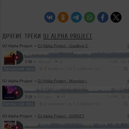
ДРУГИЕ ТРЕКИ
DJ ALPHA PROJECT
DJ Alpha Project
➝
DJ Alpha Project - Goodbye Summer
T
3:08
565 раз
26
7.4 MB, 320
Авторский трек
В плейлист (в 5 плейлистах)
31
DJ Alpha Project
➝
DJ Alpha Project - Moonrise (Original Mix)
T
3:19
563 раза
44
7.9 MB, 320
Авторский трек
В плейлист (в 3 плейлистах)
21
DJ Alpha Project
➝
DJ Alpha Project - SUNSET
T