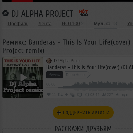
DJ ALPHA PROJECT
Профиль
Лента
HOT100
2
Музыка
13
Уп
Ремикс: Banderas - This Is Your Life(cover)
Project remix)
DJ Alpha Project
Ремикс
Deep House
00:00
</>
11
03:44
227
ПОДДЕРЖАТЬ АРТИСТА
РАССКАЖИ ДРУЗЬЯМ