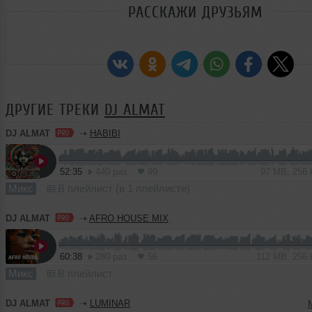
РАССКАЖИ ДРУЗЬЯМ
ДРУГИЕ ТРЕКИ
DJ ALMAT
DJ ALMAT
➝
HABIBI
52:35
440 раз
99
97 MB, 256
Микс
В плейлист (в 1 плейлисте)
DJ ALMAT
➝
AFRO HOUSE MIX
60:38
280 раз
56
112 MB, 256
Микс
В плейлист
DJ ALMAT
➝
LUMINAR