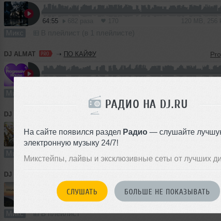
64:55
682 раза
170
120 MB, 256
Микс
В плейлист (в 1 плейлисте)
DJ ALMAT
➝
ПО КАЙФУ
61:28
434 раза
107
114 MB, 256
Микс
В плейлист (в 1 плейлисте)
РАДИО НА DJ.RU
DJ ALMAT
➝
КАРНАВАЛ
На сайте появился раздел
Радио
— слушайте лучшу
51:52
1539 раз
368
96 MB, 256 
электронную музыку 24/7!
Микс
В плейлист (в 1 плейлисте)
Микстейпы, лайвы и эксклюзивные сеты от лучших д
DJ ALMAT
➝
ORGANIC HOUSE MIX
СЛУШАТЬ
БОЛЬШЕ НЕ ПОКАЗЫВАТЬ
62:44
870 раз
201
116 MB, 256
Микс
В плейлист