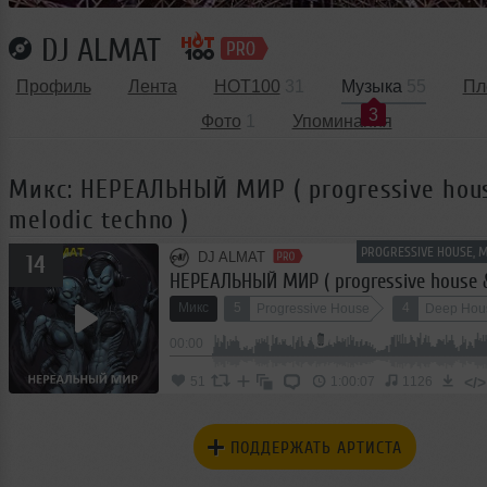
DJ ALMAT
Профиль
Лента
HOT100
31
Музыка
55
Пл
3
Фото
1
Упоминания
Микс: НЕРЕАЛЬНЫЙ МИР ( progressive hou
melodic techno )
PROGRESSIVE HOUSE, 
DJ ALMAT
14
Микс
5
4
Progressive House
Deep Hou
00:00
Techno
</>
51
1:00:07
1126
ПОДДЕРЖАТЬ АРТИСТА