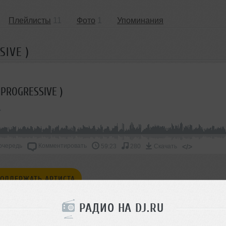
Плейлисты
11
Фото
1
Упоминания
SIVE )
PROGRESSIVE )
очередь
Комментировать
</>
59:23
280
Скачать
ОДДЕРЖАТЬ АРТИСТА
СКАЖИ ДРУЗЬЯМ
РАДИО НА DJ.RU