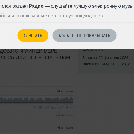
вился раздел
Радио
— слушайте лучшую электронную музык
айвы и эксклюзивные сеты от лучших диджеев.
СЛУШАТЬ
БОЛЬШЕ НЕ ПОКАЗЫВАТЬ
Ю ВАШЕМУ ВНИМАНИЮ НОВЫЙ
Стиль:
Progressive
ИТ ВАС ВО ВРЕМЕНА
Electronic
ОДОВ,ПО КРАЙНЕЙ МЕРЕ
ЛОСЬ ИЛИ НЕТ РЕШАТЬ ВАМ.
Записан: 22 февраля 2023
Добавлен: 14 марта 2023, 21:
Afro House
97 MB, 256 kbps AAC
30
02 августа
Afro House