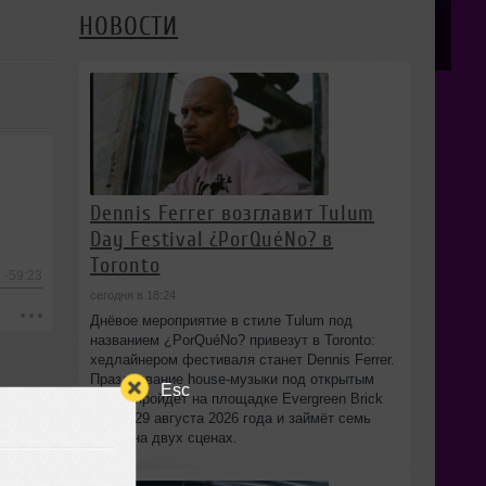
НОВОСТИ
Dennis Ferrer возглавит Tulum
Day Festival ¿PorQuéNo? в
Toronto
-59:23
сегодня в 18:24
Днёвое мероприятие в стиле Tulum под
названием ¿PorQuéNo? привезут в Toronto:
хедлайнером фестиваля станет Dennis Ferrer.
Празднование house-музыки под открытым
Esc
небом пройдёт на площадке Evergreen Brick
Works 29 августа 2026 года и займёт семь
часов на двух сценах.