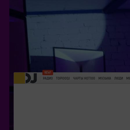
РАДИО
TOP100DJ
ЧАРТЫ HOT100
МУЗЫКА
ЛЮДИ
М