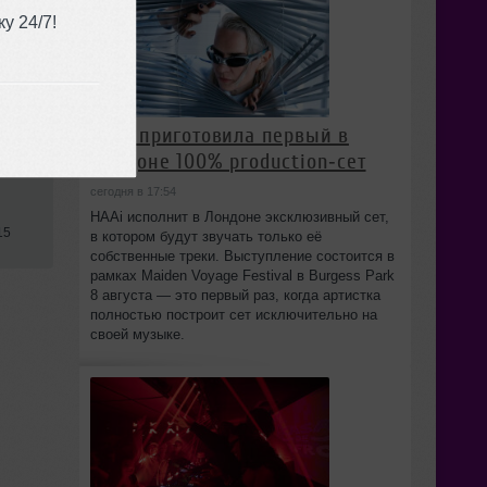
у 24/7!
HAAi приготовила первый в
Лондоне 100% production‑сет
сегодня в 17:54
HAAi исполнит в Лондоне эксклюзивный сет,
15
в котором будут звучать только её
собственные треки. Выступление состоится в
рамках Maiden Voyage Festival в Burgess Park
8 августа — это первый раз, когда артистка
полностью построит сет исключительно на
своей музыке.