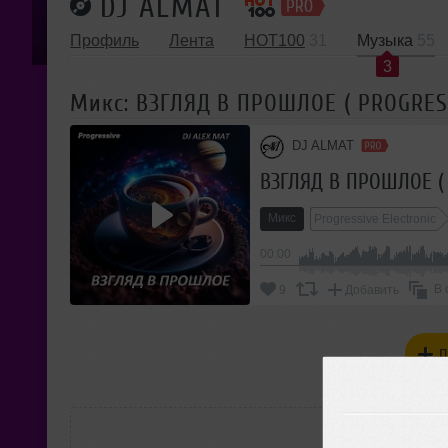
DJ ALMAT
Профиль
Лента
HOT100
31
Музыка
55
3
Микс: ВЗГЛЯД В ПРОШЛОЕ ( PROGRES
DJ ALMAT
ВЗГЛЯД В ПРОШЛОЕ ( 
Микс
Progressive Electronic
00:00
В 
9
Добавить
П
РАС