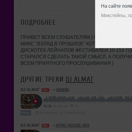
На сайте поя
Микстейпы, л
ПОДРОБНЕЕ
ПРИВЕТ ВСЕМ СЛУШАТЕЛЯМ ) ПРЕДСТАВЛЯ
МИКС "ВЗЛЯД В ПРОШЛОЕ" КОТОРЫЙ ПОГРУЗ
ДИСКОТЕК ЛЕЙНАПОВ ФЕСТИВАЛЕЙ 10-15Х Г
СТАРАЛСЯ СДЕЛАТЬ ТАКОЙ СМЫСЛ, А ПОЛУЧИ
ВСЕМ ПРИЯТНОГО ПРОСЛУШИВАНИЯ )
ДРУГИЕ ТРЕКИ
DJ ALMAT
DJ ALMAT
➝
HABIBI
52:35
436 раз
99
Микс
В плейлист (в 1 плейлисте)
DJ ALMAT
➝
AFRO HOUSE MIX