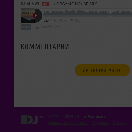
DJ ALMAT
➝
ORGANIC HOUSE MIX
62:44
870 раз
201
Микс
В плейлист
КОММЕНТАРИИ
ЗАРЕГИСТРИРУЙТЕСЬ
© 2001 — 2026 «DJ.ru» Все права защищены.
Условия использования
О проекте
Помощь