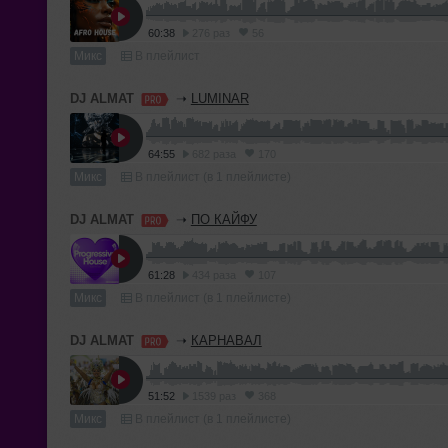
60:38
276 раз
56
Микс
В плейлист
DJ ALMAT
➝
LUMINAR
64:55
682 раза
170
Микс
В плейлист (в 1 плейлисте)
DJ ALMAT
➝
ПО КАЙФУ
61:28
434 раза
107
Микс
В плейлист (в 1 плейлисте)
DJ ALMAT
➝
КАРНАВАЛ
51:52
1539 раз
368
Микс
В плейлист (в 1 плейлисте)