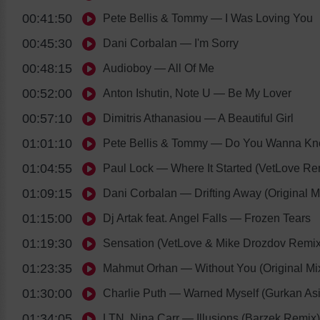
00:41:50
Pete Bellis & Tommy
— I Was Loving You
00:45:30
Dani Corbalan
— I'm Sorry
00:48:15
Audioboy
— All Of Me
00:52:00
Anton Ishutin, Note U
— Be My Lover
00:57:10
Dimitris Athanasiou
— A Beautiful Girl
01:01:10
Pete Bellis & Tommy
— Do You Wanna K
01:04:55
Paul Lock
— Where It Started (VetLove Re
01:09:15
Dani Corbalan
— Drifting Away (Original M
01:15:00
Dj Artak feat. Angel Falls
— Frozen Tears
01:19:30
Sensation (VetLove & Mike Drozdov Remix
01:23:35
Mahmut Orhan
— Without You (Original Mi
01:30:00
Charlie Puth
— Warned Myself (Gurkan As
01:34:05
LTN, Nina Carr
— Illusions (Barzek Remix)