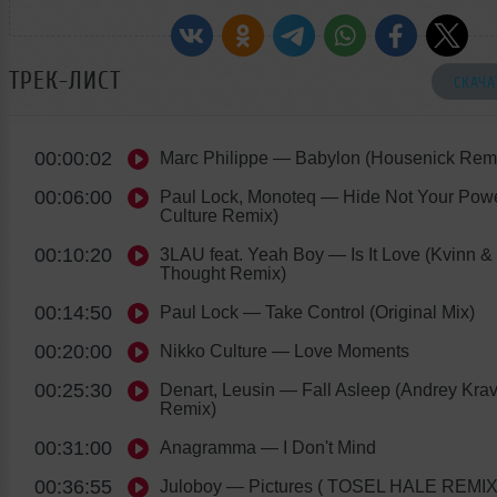
ТРЕК-ЛИСТ
СКАЧА
00:00:02
Marc Philippe
— Babylon (Housenick Rem
00:06:00
Paul Lock, Monoteq
— Hide Not Your Powe
Culture Remix)
00:10:20
3LAU feat. Yeah Boy
— Is It Love (Kvinn &
Thought Remix)
00:14:50
Paul Lock
— Take Control (Original Mix)
00:20:00
Nikko Culture
— Love Moments
00:25:30
Denart, Leusin
— Fall Asleep (Andrey Krav
Remix)
00:31:00
Anagramma
— I Don't Mind
00:36:55
Juloboy
— Pictures ( TOSEL HALE REMIX