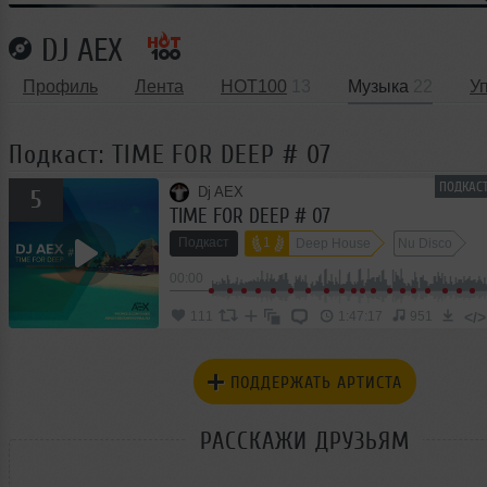
DJ AEX
Профиль
Лента
HOT100
13
Музыка
22
У
Подкаст: TIME FOR DEEP # 07
ПОДКАСТ
Dj AEX
5
TIME FOR DEEP # 07
Подкаст
1
Deep House
Nu Disco
00:00
</>
111
1:47:17
951
ПОДДЕРЖАТЬ АРТИСТА
РАССКАЖИ ДРУЗЬЯМ