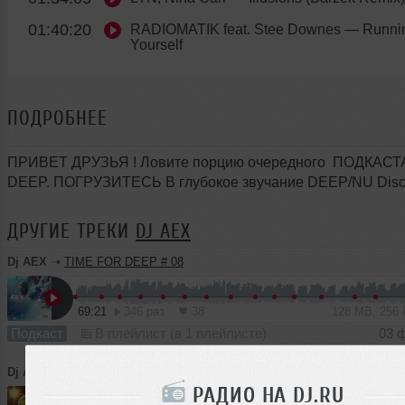
01:40:20
RADIOMATIK feat. Stee Downes
— Runni
Yourself
ПОДРОБНЕЕ
ПРИВЕТ ДРУЗЬЯ ! Ловите порцию очередного ПОДКАСТ
DEEP. ПОГРУЗИТЕСЬ В глубокое звучание DEEP/NU Disc
ДРУГИЕ ТРЕКИ
DJ AEX
Dj AEX
➝
TIME FOR DEEP # 08
69:21
346 раз
38
128 MB, 256
Подкаст
В плейлист (в 1 плейлисте)
03 
Dj AEX
➝
Melodic mix # 01
РАДИО НА DJ.RU