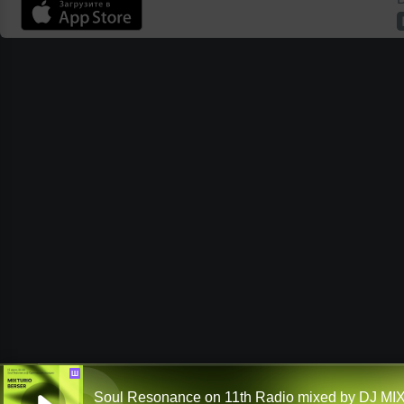
Ш
Soul Resonance on 11th Radio mixed by DJ M