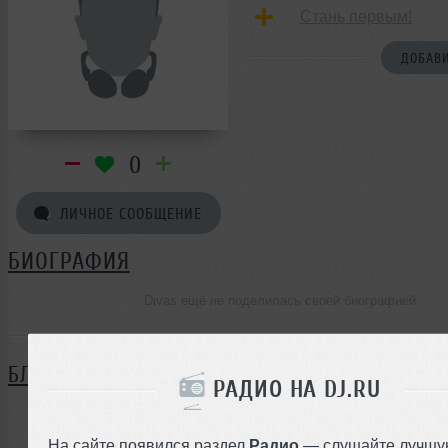
Стань первым!
ДОБАВИ
0
ЛИЧНОЕ СООБЩЕНИЕ
БИОГРАФИЯ
Divas ещё не поделилась своей биографией
БЛОГ
РАДИО НА DJ.RU
Нет записей в блоге
На сайте появился раздел
Радио
— слушайте лучшу