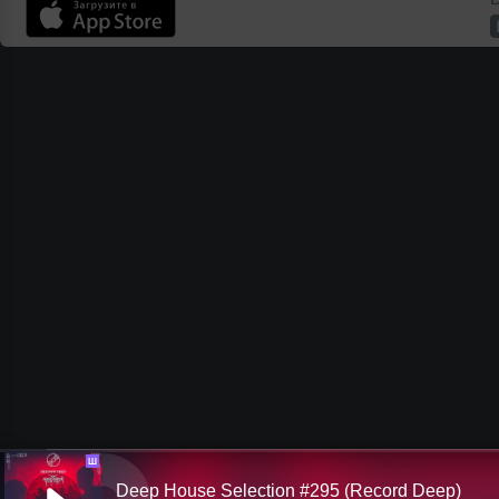
Ш
Deep House Selection #295 (Record Deep)