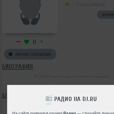
Стань первым!
ДОБАВИ
0
ЛИЧНОЕ СООБЩЕНИЕ
БИОГРАФИЯ
DI.SKORN ещё не поделился своей биографией
БЛОГ
РАДИО НА DJ.RU
Нет записей в блоге
На сайте появился раздел
Радио
— слушайте лучшу