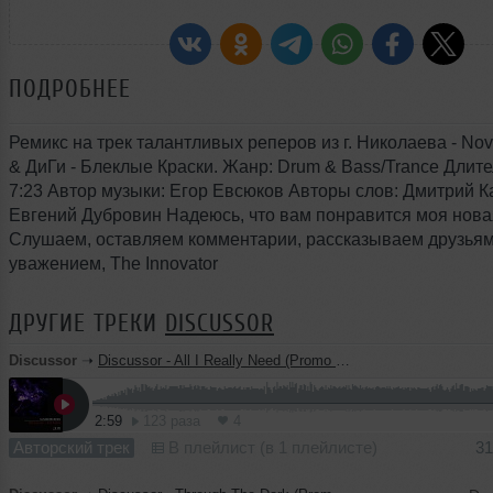
ПОДРОБНЕЕ
Ремикс на трек талантливых реперов из г. Николаева - Nova
& ДиГи - Блеклые Краски. Жанр: Drum & Bass/Trance Длите
7:23 Автор музыки: Егор Евсюков Авторы слов: Дмитрий 
Евгений Дубровин Надеюсь, что вам понравится моя нова
Слушаем, оставляем комментарии, рассказываем друзьям.
уважением, The Innovator
ДРУГИЕ ТРЕКИ
DISCUSSOR
Discussor
➝
Discussor - All I Really Need (Promo Cut)
2:59
123 раза
4
Авторский трек
В плейлист (в 1 плейлисте)
31