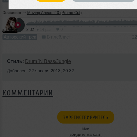
Discussor
➝
Moving Ahead 2.0 (Promo Cut)
2:32
14 раз
0
Авторский трек
В плейлист
22
Стиль:
Drum 'N Bass/Jungle
Добавлен: 22 января 2013, 20:32
КОММЕНТАРИИ
ЗАРЕГИСТРИРУЙТЕСЬ
Или
войдите на сайт