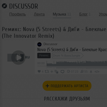
DISCUSSOR
Профиль
Лента
Музыка
11
Блог
1
Упо
Ремикс: Nova (5 Streets) & ДиГи - Блеклы
(The Innovator Remix)
Discussor
Ремикс
Drum 'N Bass/Jungle
00:00
</>
4
07:23
55
ПОДДЕРЖАТЬ АРТИСТА
РАССКАЖИ ДРУЗЬЯМ