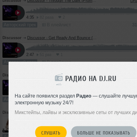
Discussor
➝
Discussor - Through The Dark (Promo Cut)
4:35
82 раза
2
Авторский трек
В плейлист
31
Discussor
➝
Discussor - Get Ready And Bounce (Promo Cut)
2:47
51 раз
1
Авторский трек
В плейлист
31
Discussor
➝
Discussor - Ad Astra (Promo Cut)
РАДИО НА DJ.RU
2:05
45 раз
2
На сайте появился раздел
Радио
— слушайте лучшу
Авторский трек
В плейлист
31
электронную музыку 24/7!
Микстейпы, лайвы и эксклюзивные сеты от лучших д
Discussor
➝
All I Need (Promo Cut)
2:39
78 раз
0
СЛУШАТЬ
БОЛЬШЕ НЕ ПОКАЗЫВАТЬ
Авторский трек
В плейлист
22