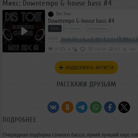
Микс: Downtempo G-house bass #4
Dis Tout
Downtempo G-house bass #4
Микс
G-House
Downtempo
00:00
</>
20
1:03:46
291
ПОДДЕРЖАТЬ АРТИСТА
РАССКАЖИ ДРУЗЬЯМ
ПОДРОБНЕЕ
Очередная подборка сочного басса, яркий лучший хаус со