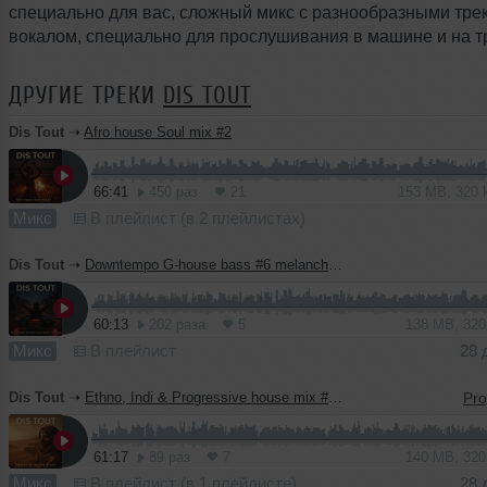
специально для вас, сложный микс с разнообразными тре
вокалом, специально для прослушивания в машине и на т
ДРУГИЕ ТРЕКИ
DIS TOUT
Dis Tout
➝
Afro house Soul mix #2
66:41
450 раз
21
153 MB, 320
Микс
В плейлист (в 2 плейлистах)
Dis Tout
➝
Downtempo G-house bass #6 melancholic
60:13
202 раза
5
138 MB, 32
Микс
В плейлист
28 
Dis Tout
➝
Ethno, Indi & Progressive house mix #2 desert
61:17
89 раз
7
140 MB, 32
Микс
В плейлист (в 1 плейлисте)
28 