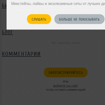
Микстейпы, лайвы и эксклюзивные сеты от лучших д
БИОГРАФИЯ
DirtyD ещё не поделился своей биографией
СЛУШАТЬ
БОЛЬШЕ НЕ ПОКАЗЫВАТЬ
БЛОГ
Нет записей в блоге
КОММЕНТАРИИ
ЗАРЕГИСТРИРУЙТЕСЬ
Или
войдите на сайт
чтобы оставить комментарий