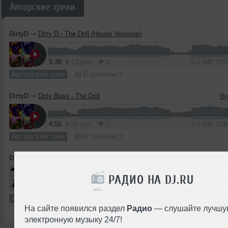
Авторские треки
DirtyD
➝
Dirty D - The Drill (House Versione)
5:36
13 раз
0
5.1 MB, 19
Авторский трек
В плейлист
DirtyD
➝
Dirty Bass - The Drill
4:55
35 раз
0
4.5 MB, 12
Авторский трек
В плейлист
DirtyD
➝
Dirty B - Eletro Crow
РАДИО НА DJ.RU
6:11
4 раза
0
5.7 MB, 19
Авторский трек
В плейлист
На сайте появился раздел
Радио
— слушайте лучшу
электронную музыку 24/7!