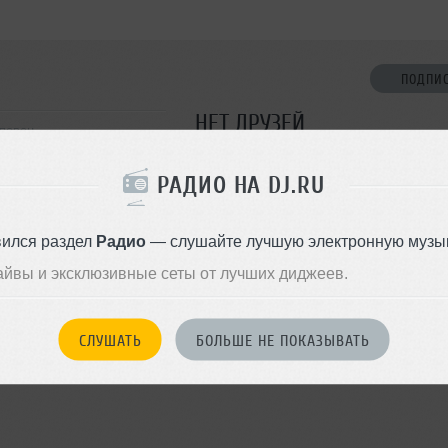
ПОДПИ
НЕТ ДРУЗЕЙ
еповец
Стань первым!
РАДИО НА DJ.RU
ДОБАВИТЬ В ДР
вился раздел
Радио
— слушайте лучшую электронную музык
айвы и эксклюзивные сеты от лучших диджеев.
СЛУШАТЬ
БОЛЬШЕ НЕ ПОКАЗЫВАТЬ