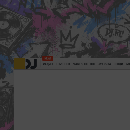
РАДИО
TOP100DJ
ЧАРТЫ HOT100
МУЗЫКА
ЛЮДИ
М