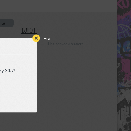
СКА
БЛОГ
Esc
Нет записей в блоге
УЗЬЯ
у 24/7!