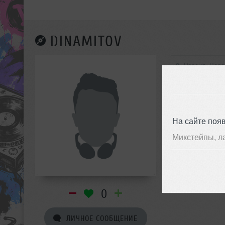
DINAMITOV
Россия, Чер
На сайте поя
Микстейпы, л
0
ЛИЧНОЕ СООБЩЕНИЕ