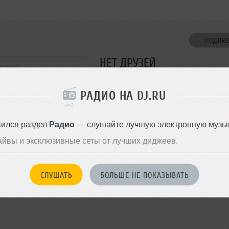
ПОДПИ
НЕТ ДРУЗЕЙ
еповец
Стань первым!
РАДИО НА DJ.RU
ДОБАВИТЬ В ДР
вился раздел
Радио
— слушайте лучшую электронную музык
айвы и эксклюзивные сеты от лучших диджеев.
СЛУШАТЬ
БОЛЬШЕ НЕ ПОКАЗЫВАТЬ