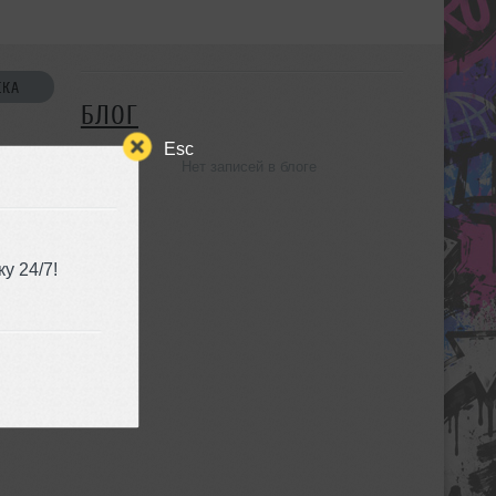
СКА
БЛОГ
Esc
Нет записей в блоге
УЗЬЯ
у 24/7!