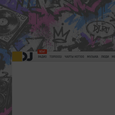
РАДИО
TOP100DJ
ЧАРТЫ HOT100
МУЗЫКА
ЛЮДИ
М