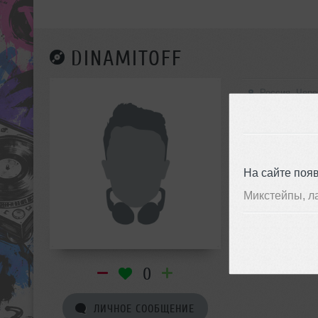
DINAMITOFF
Россия, Чер
На сайте поя
Микстейпы, л
0
ЛИЧНОЕ СООБЩЕНИЕ