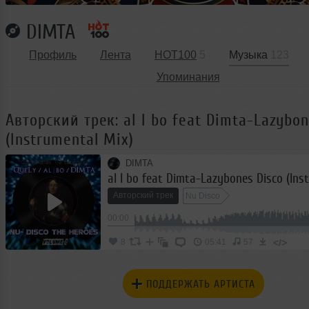
DIMTA
Профиль
Лента
HOT100
5
Музыка
123
Упоминания
Авторский трек: al l bo feat Dimta-Lazybon
(Instrumental Mix)
DIMTA
Авторский трек
Nu Disco
00:00
</>
8
05:41
57
ПОДДЕРЖАТЬ АРТИСТА