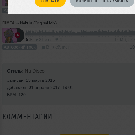
СЛУШАТЬ
БОЛЬШЕ НЕ ПОКАЗЫВАТЬ
3:20
24 раза
2
9.3 MB, 32
Авторский трек
В плейлист
10
DIMTA
➝
Nebula (Original Mix)
5:30
21 раз
3
14 MB, 32
Авторский трек
В плейлист
10
Стиль:
Nu Disco
Записан: 13 марта 2015
Добавлен: 01 апреля 2017, 19:01
BPM: 120
КОММЕНТАРИИ