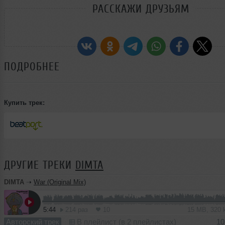
РАССКАЖИ ДРУЗЬЯМ
ПОДРОБНЕЕ
Купить трек:
ДРУГИЕ ТРЕКИ
DIMTA
DIMTA
➝
War (Original Mix)
5:44
214 раз
10
15 MB, 320
Авторский трек
В плейлист (в 2 плейлистах)
10