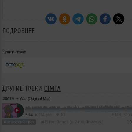
ПОДРОБНЕЕ
Купить трек:
ДРУГИЕ ТРЕКИ
DIMTA
DIMTA
➝
War (Original Mix)
5:44
214 раз
10
15 MB, 320
Авторский трек
В плейлист (в 2 плейлистах)
10