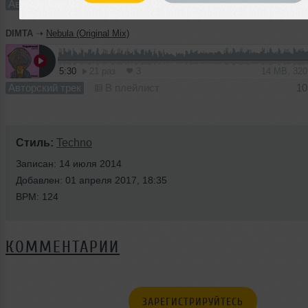
Авторский трек
В плейлист
10
DIMTA
➝
Nebula (Original Mix)
5:30
21 раз
3
14 MB, 32
Авторский трек
В плейлист
10
Стиль:
Techno
Записан: 14 июля 2014
Добавлен: 01 апреля 2017, 18:35
BPM: 124
КОММЕНТАРИИ
ЗАРЕГИСТРИРУЙТЕСЬ