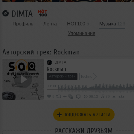
DIMTA
Профиль
Лента
HOT100
5
Музыка
123
Упоминания
Авторский трек: Rockman
DIMTA
Rockman
Авторский трек
Techno
00:00
</>
9
06:13
79
ПОДДЕРЖАТЬ АРТИСТА
РАССКАЖИ ДРУЗЬЯМ