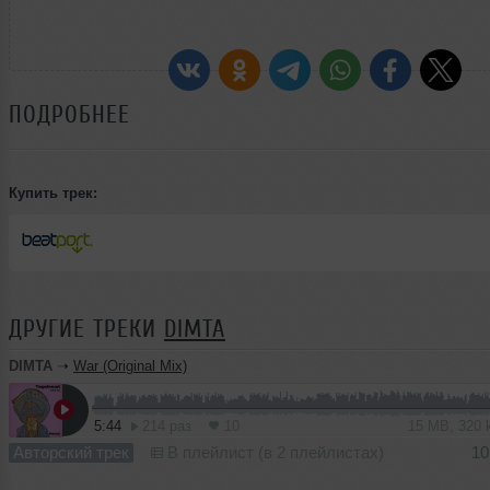
ПОДРОБНЕЕ
Купить трек:
ДРУГИЕ ТРЕКИ
DIMTA
DIMTA
➝
War (Original Mix)
5:44
214 раз
10
15 MB, 320
Авторский трек
В плейлист (в 2 плейлистах)
10