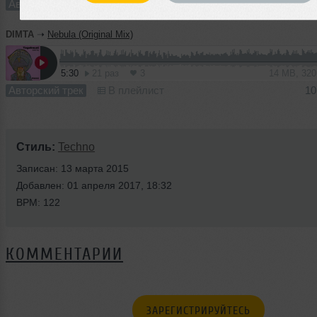
Авторский трек
В плейлист
10
DIMTA
➝
Nebula (Original Mix)
5:30
21 раз
3
14 MB, 32
Авторский трек
В плейлист
10
Стиль:
Techno
Записан: 13 марта 2015
Добавлен: 01 апреля 2017, 18:32
BPM: 122
КОММЕНТАРИИ
ЗАРЕГИСТРИРУЙТЕСЬ