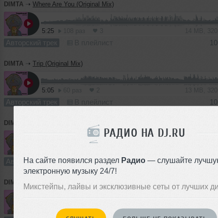
DIMTA
➝
Where Are You (Original Mix)
5:25
108 раз
3
14 MB, 32
Авторский трек
В плейлист
10
DIMTA
➝
Trip (Original Mix)
5:05
60 раз
2
13 MB, 32
Авторский трек
В плейлист
10
DIMTA
➝
Traffic (Original Mix)
РАДИО НА DJ.RU
4:50
27 раз
3
13 MB, 32
На сайте появился раздел
Радио
— слушайте лучшу
Авторский трек
В плейлист
10
электронную музыку 24/7!
DIMTA
➝
Room (Original Mix)
Микстейпы, лайвы и эксклюзивные сеты от лучших д
3:20
24 раза
2
9.3 MB, 32