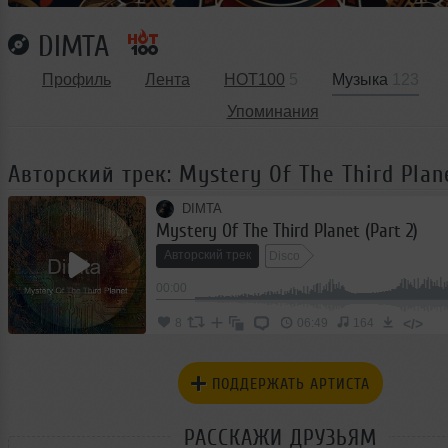
DIMTA
Профиль
Лента
HOT100
5
Музыка
123
Упоминания
Авторский трек: Mystery Of The Third Plane
DIMTA
Mystery Of The Third Planet (Part 2)
Авторский трек
Disco
00:00
</>
8
06:49
164
ПОДДЕРЖАТЬ АРТИСТА
РАССКАЖИ ДРУЗЬЯМ