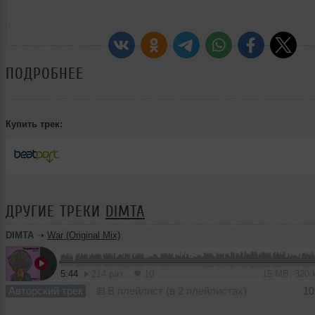
ПОДРОБНЕЕ
Купить трек:
ДРУГИЕ ТРЕКИ
DIMTA
DIMTA
➝
War (Original Mix)
5:44
214 раз
10
15 MB, 320
Авторский трек
В плейлист (в 2 плейлистах)
10