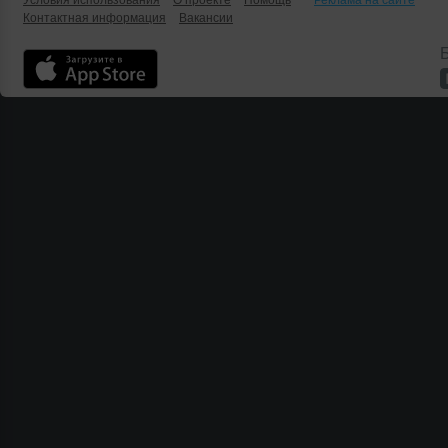
Условия использования
О проекте
Помощь
Реклама на сайте
Контактная информация
Вакансии
Б