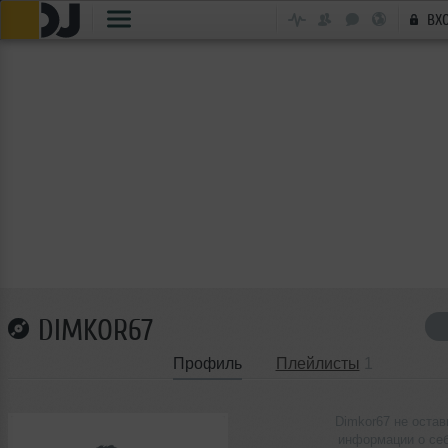
ВХ
DIMKOR67
Профиль
Плейлисты
1
Dimkor67 не остав
информации о се