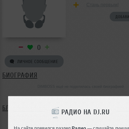
Стань первым!
ДОБАВИ
0
ЛИЧНОЕ СООБЩЕНИЕ
БИОГРАФИЯ
DIMBOSS ещё не поделилась своей биографией
БЛОГ
РАДИО НА DJ.RU
Нет записей в блоге
На сайте появился раздел
Радио
— слушайте лучшу