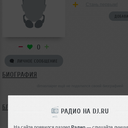
Стань первым!
ДОБАВИ
0
ЛИЧНОЕ СООБЩЕНИЕ
БИОГРАФИЯ
dimasnaiper ещё не поделился своей биографией
БЛОГ
РАДИО НА DJ.RU
Нет записей в блоге
На сайте появился раздел
Радио
— слушайте лучшу