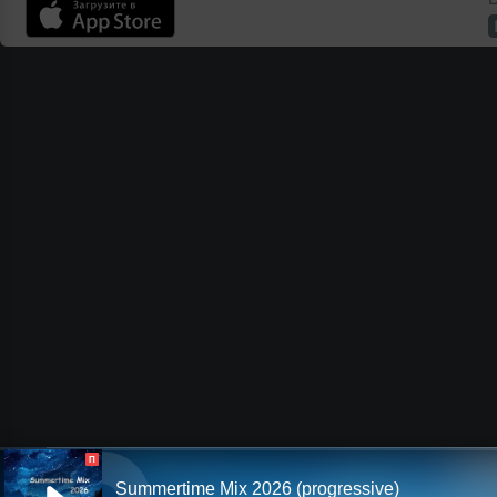
П
Summertime Mix 2026 (progressive)