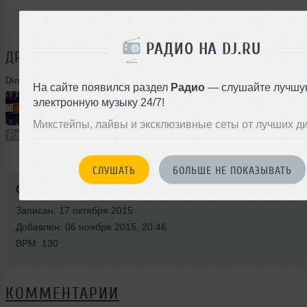
РАДИО НА DJ.RU
ДРУГИЕ ТРЕКИ
DIMA RISE
Dima Rise
➝
Guest Mix For Midnight Radioshow "3 Episode"(Europa Plus)
На сайте появился раздел
Радио
— слушайте лучшу
электронную музыку 24/7!
60:34
69 раз
5
140 MB, 320
Микстейпы, лайвы и эксклюзивные сеты от лучших д
Радио-шоу
В плейлист
06
СЛУШАТЬ
БОЛЬШЕ НЕ ПОКАЗЫВАТЬ
Стиль:
Progressive Trance
Записан: 17 октября 2015
Добавлен: 06 ноября 2015, 20:46
BPM: 130
КОММЕНТАРИИ