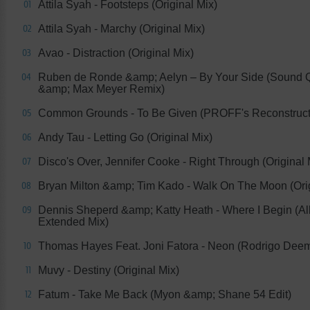
Attila Syah - Footsteps (Original Mix)
01
Attila Syah - Marchy (Original Mix)
02
Avao - Distraction (Original Mix)
03
Ruben de Ronde &amp; Aelyn – By Your Side (Sound 
04
&amp; Max Meyer Remix)
Common Grounds - To Be Given (PROFF's Reconstruct
05
Andy Tau - Letting Go (Original Mix)
06
Disco's Over, Jennifer Cooke - Right Through (Original 
07
Bryan Milton &amp; Tim Kado - Walk On The Moon (Orig
08
Dennis Sheperd &amp; Katty Heath - Where I Begin (A
09
Extended Mix)
Thomas Hayes Feat. Joni Fatora - Neon (Rodrigo Dee
10
Muvy - Destiny (Original Mix)
11
Fatum - Take Me Back (Myon &amp; Shane 54 Edit)
12