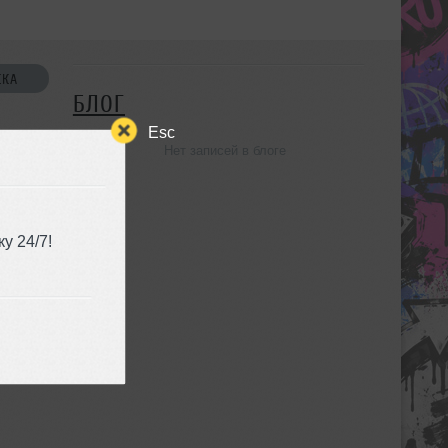
СКА
БЛОГ
Esc
Нет записей в блоге
УЗЬЯ
у 24/7!