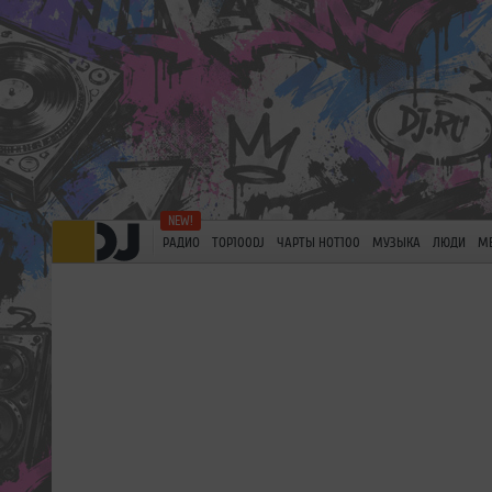
РАДИО
TOP100DJ
ЧАРТЫ HOT100
МУЗЫКА
ЛЮДИ
М