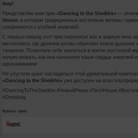
Isay!
Представляю вам трек
«Dancing to the Sheikhs»
— этнич
House
, в котором традиционные восточные мотивы гарм
соединяются с клубной энергией.
С первых секунд этот трек переносит вас в жаркую ночь а
мегаполиса, где древние ритмы обретают новое дыхание 
танцполе. Позвольте себе окунуться в магию восточной му
почувствовать, как она наполняет ваше сердце энергией и
вдохновением!
Не упустите шанс насладиться этой удивительной композ
«Dancing to the Sheikhs»
уже доступен на всех платформ
#DancingToTheSheikhs #НовыйРелиз #TechHouse #Восто
#DimaIsay
Купить трек: