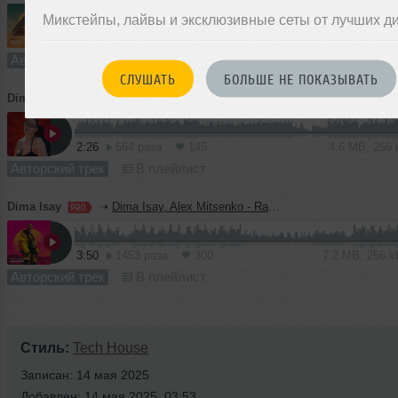
Микстейпы, лайвы и эксклюзивные сеты от лучших д
4:16
733 раза
157
8.0 MB, 256
Авторский трек
В плейлист
СЛУШАТЬ
БОЛЬШЕ НЕ ПОКАЗЫВАТЬ
Dima Isay
➝
GRITONIC - Что не так с музыкой???
2:26
564 раза
145
4.6 MB, 256
Авторский трек
В плейлист
Dima Isay
➝
Dima Isay, Alex Mitsenko - Ragate
3:50
1453 раза
300
7.2 MB, 256 
Авторский трек
В плейлист
Стиль:
Tech House
Записан: 14 мая 2025
Добавлен: 14 мая 2025, 03:53