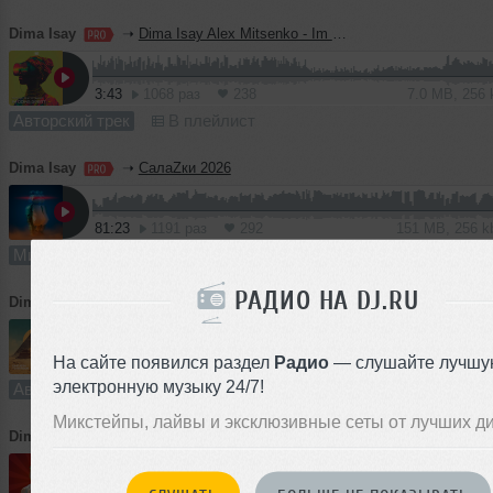
Dima Isay
➝
Dima Isay Alex Mitsenko - Im Doing Great
3:43
1068 раз
238
7.0 MB, 256
Авторский трек
В плейлист
Dima Isay
➝
СалаZки 2026
81:23
1191 раз
292
151 MB, 256 
Микс
В плейлист (в 1 плейлисте)
РАДИО НА DJ.RU
Dima Isay
➝
To Reason
На сайте появился раздел
Радио
— слушайте лучшу
4:16
733 раза
157
8.0 MB, 256
электронную музыку 24/7!
Авторский трек
В плейлист
Микстейпы, лайвы и эксклюзивные сеты от лучших д
Dima Isay
➝
GRITONIC - Что не так с музыкой???