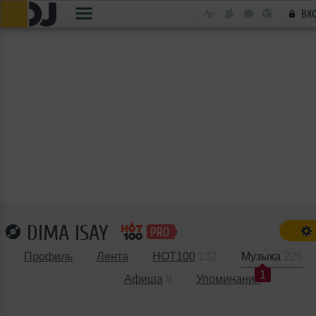
ВХ
DIMA ISAY
Профиль
Лента
HOT100
132
Музыка
226
1
Афиша
8
Упоминания