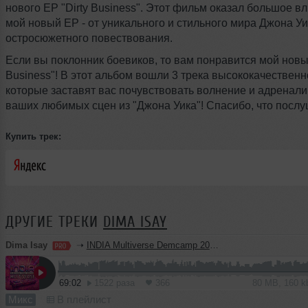
нового EP "Dirty Business". Этот фильм оказал большое в
мой новый EP - от уникального и стильного мира Джона Уи
остросюжетного повествования.
Если вы поклонник боевиков, то вам понравится мой новый
Business"! В этот альбом вошли 3 трека высококачественн
которые заставят вас почувствовать волнение и адренали
ваших любимых сцен из "Джона Уика"! Спасибо, что послу
Купить трек:
ДРУГИЕ ТРЕКИ
DIMA ISAY
Dima Isay
➝
INDIA Multiverse Demcamp 2026
69:02
1522 раза
366
80 MB, 160 
Микс
В плейлист