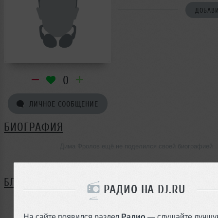
ДОБАВИ
0
ЛИЧНОЕ СООБЩЕНИЕ
БИОГРАФИЯ
Дима Фролов ещё не поделился своей биографией
БЛОГ
РАДИО НА DJ.RU
Нет записей в блоге
На сайте появился раздел
Радио
— слушайте лучшу