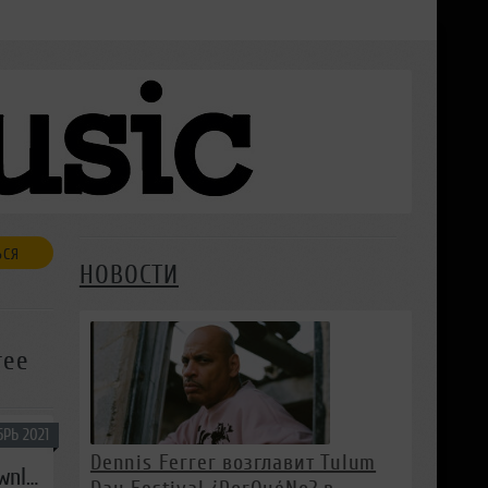
ЬСЯ
НОВОСТИ
ree
РЬ 2021
Dennis Ferrer возглавит Tulum
dikommmusic with Michael & Levan, Steven Rivic / november 2021 / free download