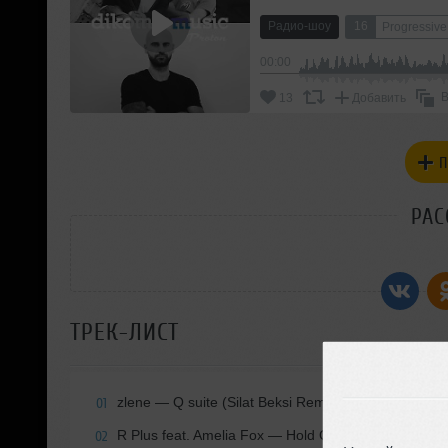
Радио-шоу
16
Progressiv
00:00
В
13
Добавить
П
РАС
ТРЕК-ЛИСТ
zlene — Q suite (Silat Beksi Remix) [Seaweed Rhyt
01
R Plus feat. Amelia Fox — Hold On To Your Heart (El
02