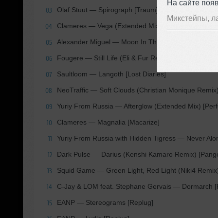
На сайте поя
Olaf Stuut — Spirograph [Traum]
03
Микстейпы, л
Clameres — Vega (Extended Mix) [Colorize (Enhanc
04
Alexander Miguel — Moon In The Night [DP-6 Recor
05
Fougere — Still Life (Eli & Fur Remix) [Studio Fouge
06
Saultloom — Langoth [Lost Diaries]
07
NeoTraffic — Soft Clouds (Christian Monique Remix
08
Yuriy From Russia — Afterglow (Extended Mix) [Perf
09
Clameres — Magnalia [Macarize]
10
Yuriy From Russia with Hidden Tigress — Never Alon
11
Dark Pulse — Darius (Kenshi Kamaro Remix) [Pang
12
Squid Game — Green Light, Red Light (Niki4 Remix)
13
C-Jay & LOM feat. Stephane Gervais — Dormarch [Pe
14
EANP — Stereograms [Replug]
15