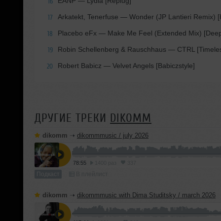
EANP — Lydia [Replug]
16
Arkatekt, Tenerfuse — Wonder (JP Lantieri Remix) [
17
Placebo eFx — Make Me Feel (Extended Mix) [Deep
18
Robin Schellenberg & Rauschhaus — CTRL [Timele
19
Robert Babicz — Velvet Angels [Babiczstyle]
20
ДРУГИЕ ТРЕКИ
DIKOMM
dikomm
➝
dikommmusic / july 2026
78:55
1400 раз
337
Подкаст
В плейлист
dikomm
➝
dikommmusic with Dima Studitsky / march 2026