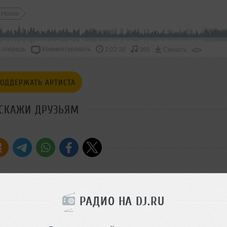
e House
 очередь
Комментировать
</>
2:02:38
368
Скачать
ОДДЕРЖАТЬ АРТИСТА
СКАЖИ ДРУЗЬЯМ
РАДИО НА DJ.RU
hm]
i & Fur's Vocal Mix) [Armada Music]