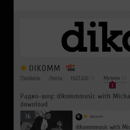
DIKOMM
Профиль
Лента
HOT100
28
Музыка
33
1
Радио-шоу: dikommmusic with Michael
download
36
dikomm