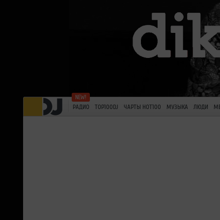
РАДИО
TOP100DJ
ЧАРТЫ HOT100
МУЗЫКА
ЛЮДИ
М