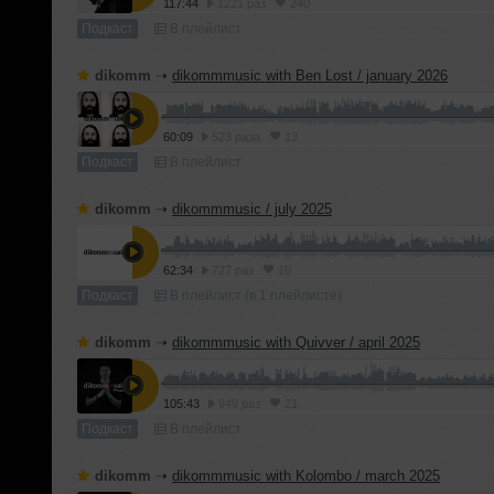
117:44
1221 раз
240
Подкаст
В плейлист
dikomm
➝
dikommmusic with Ben Lost / january 2026
60:09
523 раза
13
Подкаст
В плейлист
dikomm
➝
dikommmusic / july 2025
62:34
727 раз
10
Подкаст
В плейлист (в 1 плейлисте)
dikomm
➝
dikommmusic with Quivver / april 2025
105:43
949 раз
21
Подкаст
В плейлист
dikomm
➝
dikommmusic with Kolombo / march 2025