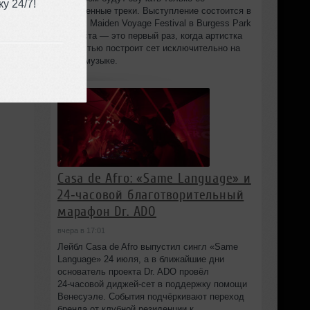
у 24/7!
собственные треки. Выступление состоится в
рамках Maiden Voyage Festival в Burgess Park
8 августа — это первый раз, когда артистка
полностью построит сет исключительно на
своей музыке.
Casa de Afro: «Same Language» и
24‑часовой благотворительный
марафон Dr. ADO
вчера в 17:01
Лейбл Casa de Afro выпустил сингл «Same
Language» 24 июля, а в ближайшие дни
основатель проекта Dr. ADO провёл
24‑часовой диджей‑сет в поддержку помощи
Венесуэле. События подчёркивают переход
бренда от клубной резиденции к