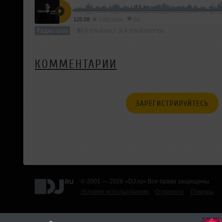
125:08
1353 раза
58
Радио-шоу
В плейлист (в 4 плейлистах)
КОММЕНТАРИИ
ЗАРЕГИСТРИРУЙТЕСЬ
© 2001 — 2026 «DJ.ru» Все права защищены.
Условия использования
О проекте
Помощь