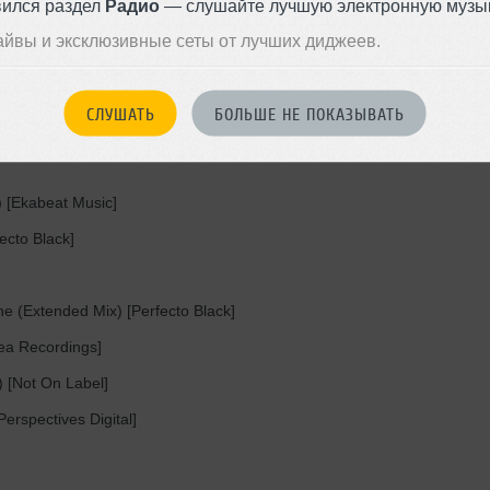
вился раздел
Радио
— слушайте лучшую электронную музык
айвы и эксклюзивные сеты от лучших диджеев.
ed)]
ds]
СЛУШАТЬ
БОЛЬШЕ НЕ ПОКАЗЫВАТЬ
re]
) [Ekabeat Music]
ecto Black]
e (Extended Mix) [Perfecto Black]
ea Recordings]
 [Not On Label]
rspectives Digital]