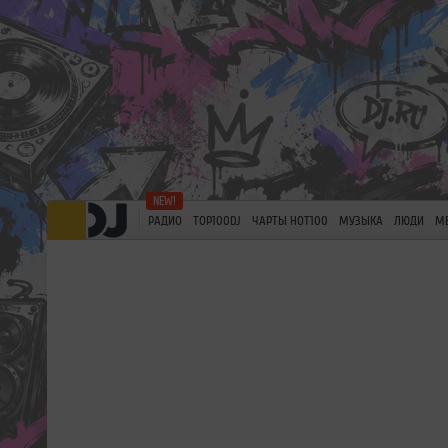
РАДИО
TOP100DJ
ЧАРТЫ HOT100
МУЗЫКА
ЛЮДИ
М