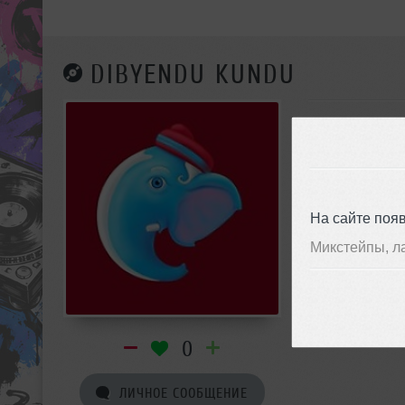
DIBYENDU KUNDU
На сайте поя
Микстейпы, л
0
ЛИЧНОЕ СООБЩЕНИЕ