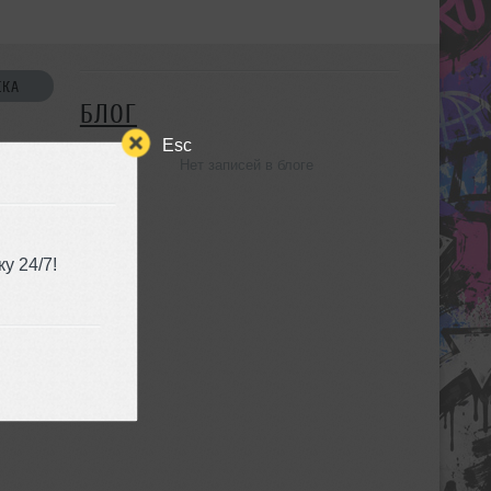
СКА
БЛОГ
Esc
Нет записей в блоге
УЗЬЯ
у 24/7!