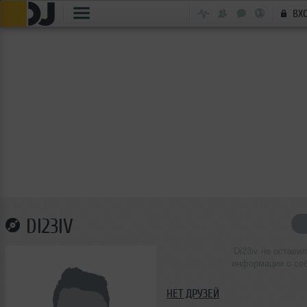
ВХ
DI23IV
Di23iv не остави
информации о се
НЕТ ДРУЗЕЙ