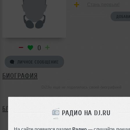
Стань первым!
ДОБАВИ
0
ЛИЧНОЕ СООБЩЕНИЕ
БИОГРАФИЯ
Di23iv ещё не поделилась своей биографией
БЛОГ
РАДИО НА DJ.RU
Нет записей в блоге
На сайте появился раздел
Радио
— слушайте лучшу