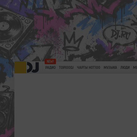
РАДИО
TOP100DJ
ЧАРТЫ HOT100
МУЗЫКА
ЛЮДИ
М