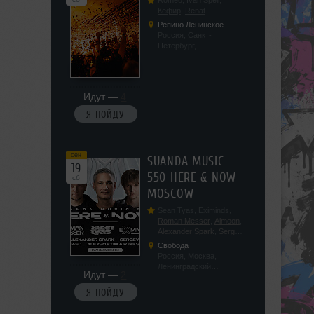
Romeo
,
Ivan Spell
,
Кефир
,
Renat
Репино Ленинское
Россия, Санкт-
Петербург,
Ленинградская обл, п.
Ленинское, ул.
Советская 171
Идут —
4
Я ПОЙДУ
сен
SUANDA MUSIC
19
550 HERE & NOW
сб
MOSCOW
Sean Tyas
,
Eximinds
,
Roman Messer
,
Aimoon
,
Alexander Spark
,
Sergey
Salekhov
,
Georgio Safo
,
Свобода
AlexSo
,
Tim Air
Россия, Москва,
Ленинградский
Идут —
2
проспект, 47с19
Я ПОЙДУ