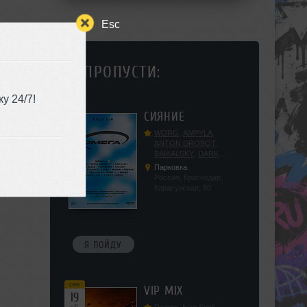
Esc
НЕ ПРОПУСТИ:
у 24/7!
сен
СИЯНИЕ
12
сб
WORG
,
AMPYLA
,
ANTON DROBOT
,
BAIKALSKY
,
DARK
DILLER
,
FUCKOPSSS
,
Парковка
KALUGIN
,
KITEGNOM
,
Россия, Краснодар,
KODENKO
,
LEEYA
,
Карасунская, 80
MEDIKA
,
PRIZRAK
,
PUSHIN
,
RAS ALGETHI
,
RPMD
,
SHINPU
,
TRIGGER
,
UFF
,
YASYA
,
VERIGO
Я ПОЙДУ
сен
VIP MIX
19
сб