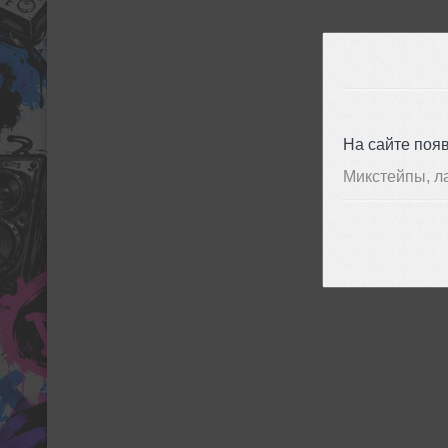
На сайте поя
Микстейпы, л