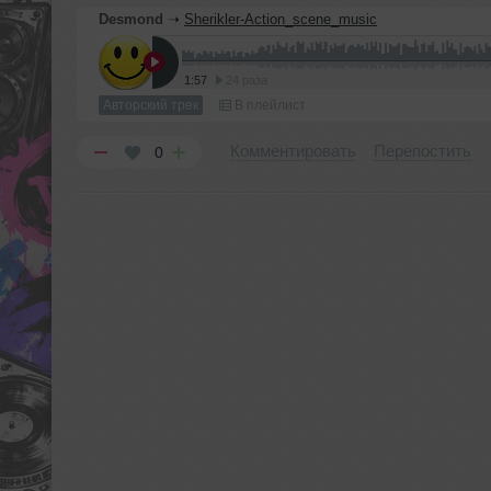
Desmond
➝
Sherikler-Action_scene_music
1:57
24 раза
Авторский трек
В плейлист
Комментировать
Перепостить
0