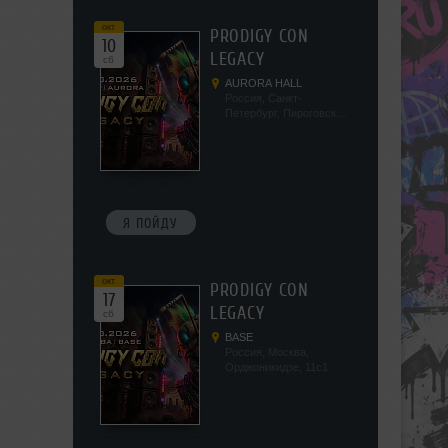
окт
PRODIGY CON
10
LEGACY
сб
AURORA HALL
Россия, Санкт-
Петербург, Пироговская
наб, 5/2
Я ПОЙДУ
окт
PRODIGY CON
17
LEGACY
сб
BASE
Россия, Москва,
Орджоникидзе, 11с1