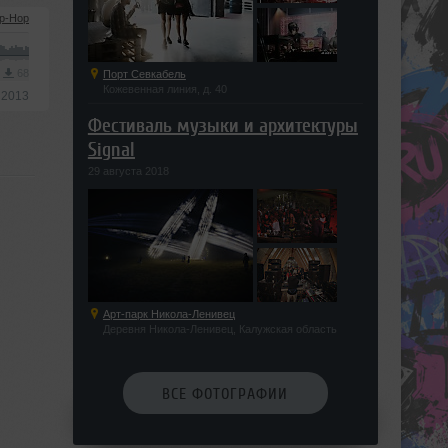
ip-Hop
3
68
Порт Севкабель
Кожевенная линия, д. 40
 2013
Фестиваль музыки и архитектуры
Signal
29 августа 2018
Арт-парк Никола-Ленивец
Деревня Никола-Ленивец, Калужская область
ВСЕ ФОТОГРАФИИ