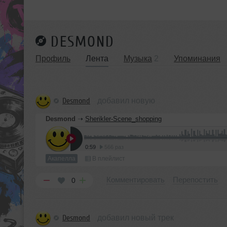
DESMOND
Профиль
Лента
Музыка
2
Упоминания
Desmond
добавил новую
Desmond
➝
Sherikler-Scene_shopping
0:59
566 раз
Акапелла
В плейлист
Комментировать
Перепостить
0
Desmond
добавил новый трек