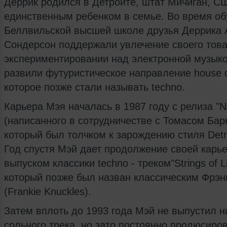
Деррик родился в Детройте, штат Мичиган, С
единственным ребенком в семье. Во время об
Беллвильской высшей школе друзья Деррика 
Сондерсон поддержали увлечение своего тов
экспериментировании над электронной музыко
развили футуристическое направление house
которое позже стали называть techno.
Карьера Мэя началась в 1987 году с релиза "N
(написанного в сотрудничестве с Томасом Бар
который был толчком к зарождению стиля Detro
Год спустя Мэй дает продолжение своей карь
выпуском классики techno - треком"Strings of Li
который позже был назван классическим Фрэн
(Frankie Knuckles).
Затем вплоть до 1993 года Мэй не выпустил н
сольного трека, но зато постоянно продюсиро