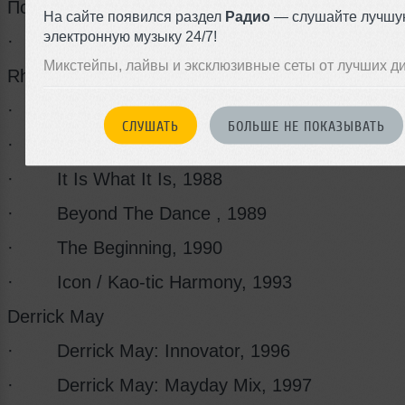
Под псевдонимом X-Ray
На сайте появился раздел
Радио
— слушайте лучшу
электронную музыку 24/7!
· Let's Go, 1986
Микстейпы, лайвы и эксклюзивные сеты от лучших д
Rhythim is Rhythim
· Nude Photo, 1987
СЛУШАТЬ
БОЛЬШЕ НЕ ПОКАЗЫВАТЬ
· Strings Of Life, 1987
· It Is What It Is, 1988
· Beyond The Dance , 1989
· The Beginning, 1990
· Icon / Kao-tic Harmony, 1993
Derrick May
· Derrick May: Innovator, 1996
· Derrick May: Mayday Mix, 1997