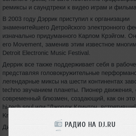
ремиксы и саундтреки к видео играм и фильм
В 2003 году Дэррик приступил к организации
знаменитейшего Детройского электронного фе
изначально придуманного Карлом Крэйгом. Он
его Movement, заменив этим известное многи
Detroit Electronic Music Festival.
Деррик все также поддерживает себя в рабоче
представляя головокружительные перформанс
легендарные миксы на шести континентах зав
techno звучанием планеты. Пионер движения, 
современный блюзмен, создающий, как он это
hi-tech soul или "Джордж Клинтон, встретивши
Kraftwerk".
РАДИО НА DJ.RU
Дискография: