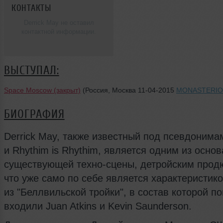
КОНТАКТЫ
Derrick May не оставил
контактной информации.
ВЫСТУПАЛ:
Space Moscow (закрыт)
(Россия, Москва 11-04-2015
MONASTERIO
БИОГРАФИЯ
Derrick May, также известный под псевдоним
и Rhythim is Rhythim, является одним из осно
существующей техно-сцены, детройским прод
что уже само по себе является характеристик
из "Беллвильской тройки", в состав которой 
входили Juan Atkins и Kevin Saunderson.