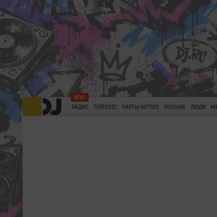
РАДИО
TOP100DJ
ЧАРТЫ HOT100
МУЗЫКА
ЛЮДИ
М