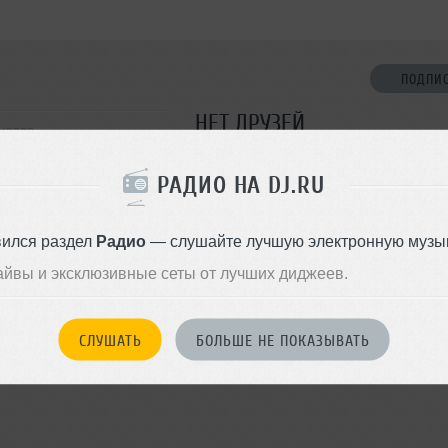
ПОДПИ
НЕТ ДРУЗЕЙ
снодар
Стань первым!
РАДИО НА DJ.RU
ДОБАВИТЬ В ДР
вился раздел
Радио
— слушайте лучшую электронную музык
айвы и эксклюзивные сеты от лучших диджеев.
СЛУШАТЬ
БОЛЬШЕ НЕ ПОКАЗЫВАТЬ