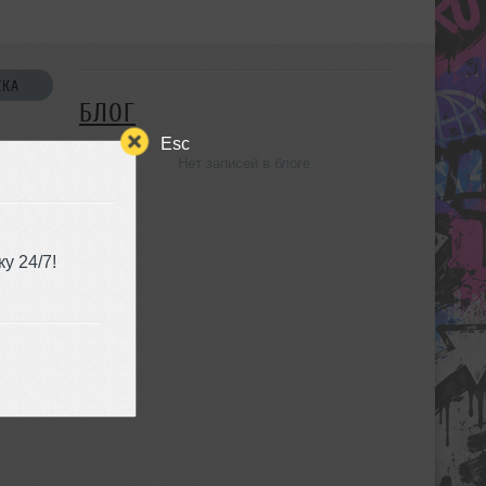
СКА
БЛОГ
Esc
Нет записей в блоге
УЗЬЯ
у 24/7!