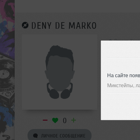
DENY DE MARKO
Россия, Кра
На сайте поя
Микстейпы, л
0
ЛИЧНОЕ СООБЩЕНИЕ